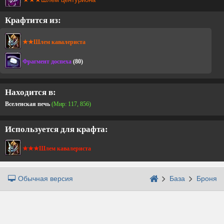
Крафтится из:
★★Шлем кавалериста
Фрагмент доспеха
(80)
Находится в:
Вселенская печь
(Мир: 117, 856)
Используется для крафта:
★★★Шлем кавалериста
Обычная версия
База
Броня