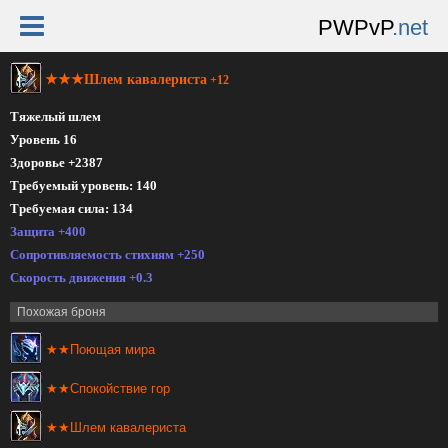
PWPvP
.net
★★★Шлем кавалериста
+12
Тяжелый шлем
Уровень 16
Здоровье +2387
Требуемый уровень: 140
Требуемая сила: 134
Защита +400
Сопротивляемость стихиям +250
Скорость движения +0.3
Похожая броня
★★Поющая мира
★★Спокойствие гор
★★Шлем кавалериста