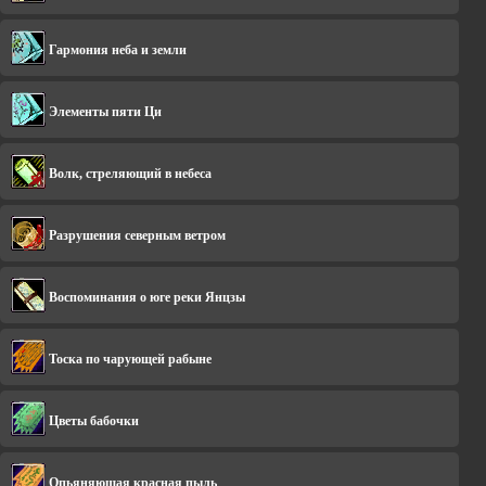
Гармония неба и земли
Элементы пяти Ци
Волк, стреляющий в небеса
Разрушения северным ветром
Воспоминания о юге реки Янцзы
Тоска по чарующей рабыне
Цветы бабочки
Опьяняющая красная пыль