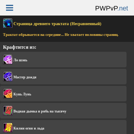
PWPvP
.net
Страница древнего трактата (Несравненный)
Трактат обрывается на середине... Не хватает половины страниц.
Крафтится из:
Ло шэнь
Мастер дождя
Кунь Лунь
Водная дымка и рябь на тысячу
Килин огня и льда