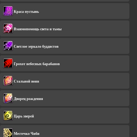
Краса пустынь
Взаимопомощь света и тьмы
Светлое зеркало буддистов
Грохот небесных барабанов
Стальной воин
Дворец рождения
Царь зверей
Местечко Чиби