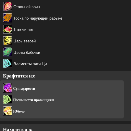
Стальной воин
Тоска по чарующей рабыне
Тысячи лет
Царь зверей
Цветы бабочки
Элементы пяти Ци
Крафтится из:
Суп мудрости
Песнь шести провинциям
Юболо
Находится в: