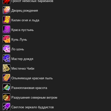
Грохот небесных барабанов
Дворец рождения
Килин огня и льда
Краса пустынь
Кунь Лунь
Ло шэнь
Мастер дождя
Местечко Чиби
Опьяняющая красная пыль
Разноплановая красота
Разрушения северным ветром
Светлое зеркало буддистов