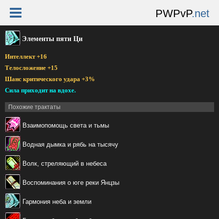
PWPvP
.net
Элементы пяти Ци
Интеллект +16
Телосложение +15
Шанс критического удара +3%
Сила приходит на вдохе.
Похожие трактаты
Взаимопомощь света и тьмы
Водная дымка и рябь на тысячу
Волк, стреляющий в небеса
Воспоминания о юге реки Янцзы
Гармония неба и земли