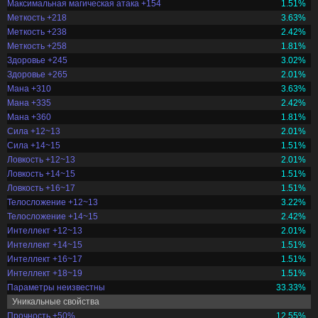
Максимальная магическая атака +154
1.51%
Меткость +218
3.63%
Меткость +238
2.42%
Меткость +258
1.81%
Здоровье +245
3.02%
Здоровье +265
2.01%
Мана +310
3.63%
Мана +335
2.42%
Мана +360
1.81%
Сила +12~13
2.01%
Сила +14~15
1.51%
Ловкость +12~13
2.01%
Ловкость +14~15
1.51%
Ловкость +16~17
1.51%
Телосложение +12~13
3.22%
Телосложение +14~15
2.42%
Интеллект +12~13
2.01%
Интеллект +14~15
1.51%
Интеллект +16~17
1.51%
Интеллект +18~19
1.51%
Параметры неизвестны
33.33%
Уникальные свойства
Прочность +50%
12.55%