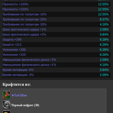
Прочность +100%
12.55%
Прочность +150%
12.55%
Требование по талантам -10%
12.55%
Требование по талантам -20%
8.37%
Требование по талантам -30%
4.18%
Шанс критического удара +1%
2.09%
Шанс критического удара +2%
0.84%
Защита +289
6.28%
Защита +313
6.28%
Уклонение +286
6.28%
Уклонение +310
6.28%
Уменьшение физического урона +2%
2.09%
Уменьшение физического урона +1%
4.18%
Время активации -6%
0.84%
Время активации -3%
2.09%
Крафтится из:
★Тай Шан
Черный нефрит
(30)