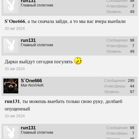
run131
Сообщения:
98
Главный сплетник
Атмосферы:
7
Уровень:
49
S`One666
, а ты сначала зайди, а то мы вас вчера выебали
20 авг 2024
run131
Сообщения:
98
Главный сплетник
Атмосферы:
7
Уровень:
49
Дарки выйдут сегодня погулять
20 авг 2024
S`One666
Сообщения:
295
Маг-NoVi4eK
Атмосферы:
44
Уровень:
97
run131
, ты можешь выебать только свою руку, долбаеб
опущенный
20 авг 2024
run131
Сообщения:
98
Главный сплетник
Атмосферы:
7
Уровень:
49