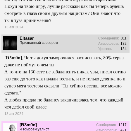
Похуй на твою игру, лучше расскажи как ты теперь будешь
смотреть в глаза своим друзьям нацистам? Они знают что
ты в туза принимаешь?
13 авг 2024
Eltasar
Сообщения:
311
Признанный сервером
Атмосферы:
132
Уровень:
134
[Ð3m0n]
, Че ты дохуя заморочился расписывать, 80% серва
даже не поймут о чем ты
А то что на 130 сете не забалансить никак увы, писал сотню
раз еще до того как начали тестить, и не только девятка но и
супер мега тестеры сказали "Ты хуйню несешь, все можно
сделать".
А любая предла по балансу заканчивалась тем, что каждый
чел дефал свой класс
13 авг 2024
[Ð3m0n]
Сообщения:
1217
Я гомосексуалист
Атмосферы:
421