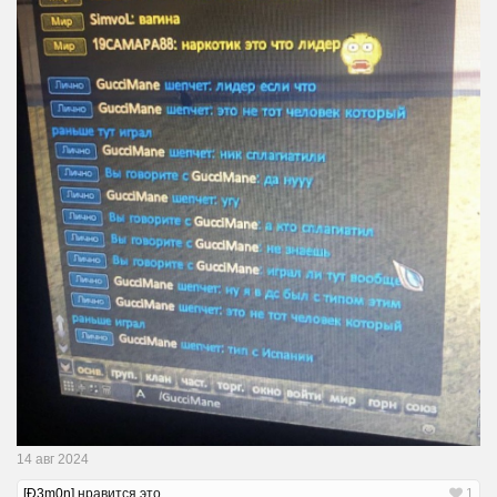
14 авг 2024
[Ð3m0n]
нравится это.
1