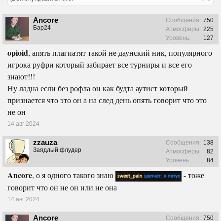
Ancore
Сообщения:
750
Бар24
Атмосферы:
225
Уровень:
127
opioid
, апять плагиатят такой не даунский ник, популярного
игрока руфри который забирает все турниры и все его
знают!!!
Ну ладна если без рофла он как будта аутист который
признается что это он а на след день опять говорит что это
не он
14 авг 2024
zzauza
Сообщения:
138
Заядлый флудер
Атмосферы:
82
Уровень:
84
Ancore
, о я одного такого знаю
- тоже
говорит что он не он или не она
14 авг 2024
Ancore
Сообщения:
750