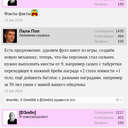
Уровень:
150
Факты факты
13 авг 2024
Лали Поп
Сообщения:
1435
Любимчик сервера
Атмосферы:
494
Уровень:
150
Есть предложение, удаляем фулл шмот из игры, создаём
новую механику, теперь, что-бы персонаж стал сильнее,
нужно выполнять квесты от 9, например сальто с табуретки
переходящее в нижний брейк награда +2 стата ловкости +1
тело, ещё добавить батлпас с разными наградами, например
за 50 лвл ужин с мамой вашего обидчика
13 авг 2024
divertito
,
S`One666
и
[Ð3m0n]
нравится это.
3
[Ð3m0n]
Сообщения:
1217
Я гомосексуалист
Атмосферы:
421
Уровень:
150