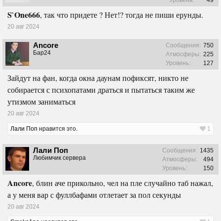
S`One666
, так что придете ? Нет!? тогда не пиши ерунды.
20 авг 2024
Ancore
Сообщения:
750
Бар24
Атмосферы:
225
Уровень:
127
Зайдут на фан, когда окна даунам пофиксят, никто не
собирается с психопатами драться и пытаться таким же
утизмом заниматься
20 авг 2024
Лали Поп
нравится это.
1
Лали Поп
Сообщения:
1435
Любимчик сервера
Атмосферы:
494
Уровень:
150
Ancore
, блин аче прикольно, чел на пле случайно таб нажал,
а у меня вар с фуллбафами отлетает за пол секунды
20 авг 2024