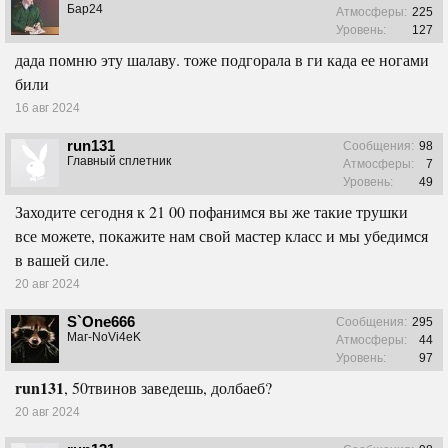
Бар24
Атмосферы:
225
Уровень:
127
дада помню эту шалаву. тоже подгорала в ги када ее ногами
били
16 авг 2024
run131
Сообщения:
98
Главный сплетник
Атмосферы:
7
Уровень:
49
Заходите сегодня к 21 00 пофанимся вы же такие трушки
все можете, покажите нам свой мастер класс и мы убедимся
в вашей силе.
20 авг 2024
S`One666
Сообщения:
295
Маг-NoVi4eK
Атмосферы:
44
Уровень:
97
run131
, 50твинов заведешь, долбаеб?
20 авг 2024