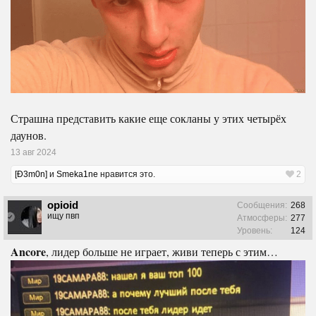
Страшна представить какие еще сокланы у этих четырёх
даунов.
13 авг 2024
[Ð3m0n]
и
Smeka1ne
нравится это.
2
opioid
Сообщения:
268
ищу пвп
Атмосферы:
277
Уровень:
124
Ancore
, лидер больше не играет, живи теперь с этим…