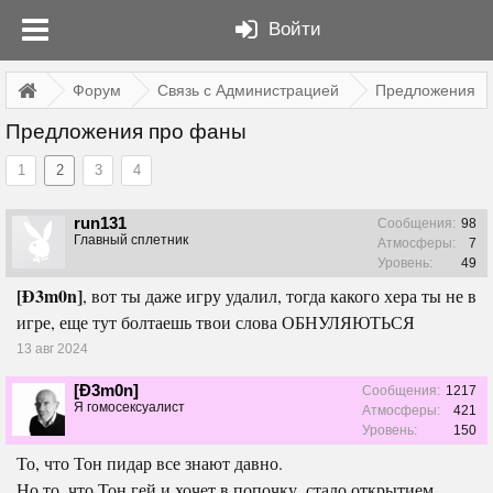
Войти
Форум
Связь с Администрацией
Предложения
Предложения про фаны
1
2
3
4
run131
Сообщения:
98
Главный сплетник
Атмосферы:
7
Уровень:
49
[Ð3m0n]
, вот ты даже игру удалил, тогда какого хера ты не в
игре, еще тут болтаешь твои слова ОБНУЛЯЮТЬСЯ
13 авг 2024
[Ð3m0n]
Сообщения:
1217
Я гомосексуалист
Атмосферы:
421
Уровень:
150
То, что Тон пидар все знают давно.
Но то, что Тон гей и хочет в попочку, стало открытием.