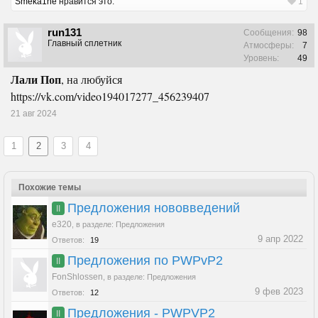
Smeka1ne
нравится это.
1
run131
Сообщения:
98
Главный сплетник
Атмосферы:
7
Уровень:
49
Лали Поп
, на любуйся
https://vk.com/video194017277_456239407
21 авг 2024
1
2
3
4
Похожие темы
Предложения нововведений
II
e320
,
в разделе:
Предложения
9 апр 2022
Ответов:
19
Предложения по PWPvP2
II
FonShlossen
,
в разделе:
Предложения
9 фев 2023
Ответов:
12
Предложения - PWPVP2
II