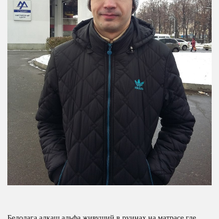
Бедолага алкаш альфа живущий в руинах на матрасе где