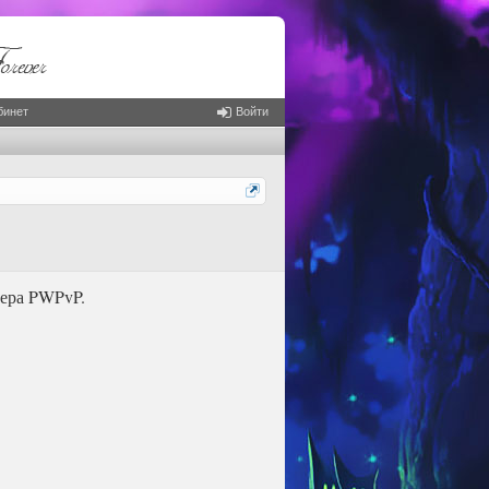
бинет
Войти
вера PWPvP.