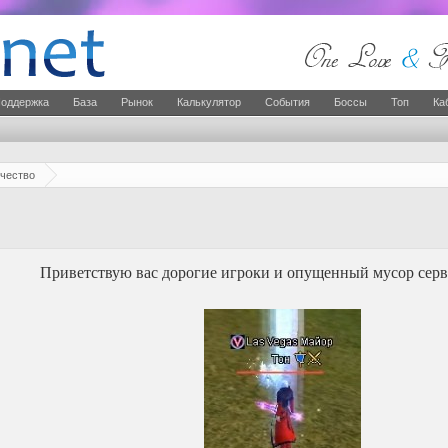
оддержка
База
Рынок
Калькулятор
События
Боссы
Топ
Ка
чество
Приветствую вас дорогие игроки и опущенный мусор сер