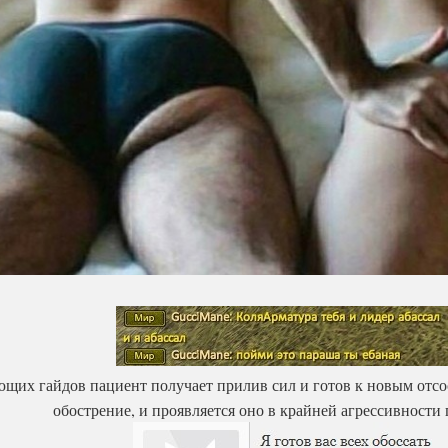
щих гайдов пациент получает прилив сил и готов к новым отсо
обострение, и проявляется оно в крайней агрессивности 