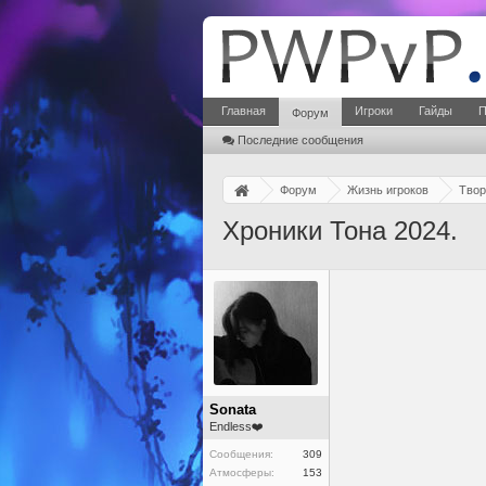
Главная
Игроки
Гайды
П
Форум
Последние сообщения
Форум
Жизнь игроков
Твор
Хроники Тона 2024.
Sonata
Endless❤️
Сообщения:
309
Атмосферы:
153