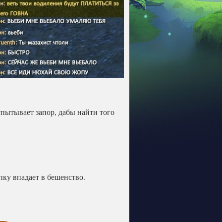
спытывает запор, дабы найти того
ку впадает в бешенство.