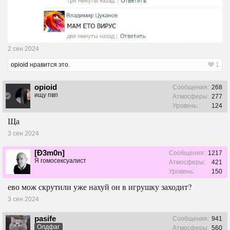
2 сен 2024
opioid
нравится это.
1
opioid
Сообщения:
268
ищу пвп
Атмосферы:
277
Уровень:
124
Ща
3 сен 2024
[Ð3m0n]
Сообщения:
1217
Я гомосексуалист
Атмосферы:
421
Уровень:
150
ево мож скрутили уже нахуй он в игрушку заходит?
3 сен 2024
pasife
Сообщения:
941
Олдфаг
Атмосферы:
560