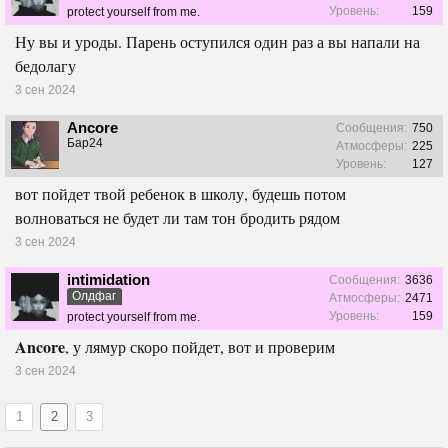
Уровень:
159
protect yourself from me.
Ну вы и уроды. Парень оступился один раз а вы напали на
бедолагу
3 сен 2024
Ancore
Сообщения:
750
Бар24
Атмосферы:
225
Уровень:
127
вот пойдет твой ребенок в школу, будешь потом
волноваться не будет ли там тон бродить рядом
3 сен 2024
intimidation
Сообщения:
3636
Олдфаг
Атмосферы:
2471
Уровень:
159
protect yourself from me.
Ancore
, у лямур скоро пойдет, вот и проверим
3 сен 2024
1
2
3