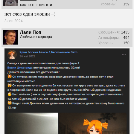
Уровень:
159
кмс по тп в пис в ги
нет слов одни эмоции =)
3 сен 2024
Лали Поп
Сообщения:
1435
Любимчик сервера
Атмосферы:
494
Уровень:
150