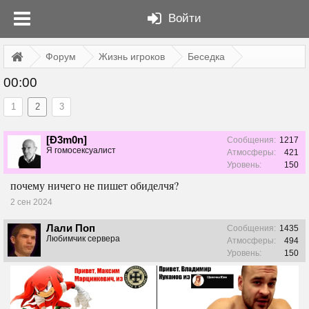
Войти
Форум
Жизнь игроков
Беседка
00:00
1
2
3
[Ð3m0n]
Сообщения:
1217
Я гомосексуалист
Атмосферы:
421
Уровень:
150
почему ничего не пишет обиделчя?
2 сен 2024
Лали Поп
Сообщения:
1435
Любимчик сервера
Атмосферы:
494
Уровень:
150