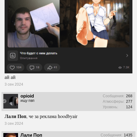
ай ай
3 сен 2024
opioid
Сообщения:
268
ищу пвп
Атмосферы:
277
Уровень:
124
Лали Поп
, че за реклама hoodbyair
3 сен 2024
Лали Поп
Сообщения:
1435