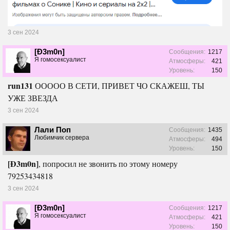
3 сен 2024
[Ð3m0n]
Сообщения:
1217
Я гомосексуалист
Атмосферы:
421
Уровень:
150
run131
ООООО В СЕТИ, ПРИВЕТ ЧО СКАЖЕШ, ТЫ
УЖЕ ЗВЕЗДА
3 сен 2024
Лали Поп
Сообщения:
1435
Любимчик сервера
Атмосферы:
494
Уровень:
150
[Ð3m0n]
, попросил не звонить по этому номеру
79253434818
3 сен 2024
[Ð3m0n]
Сообщения:
1217
Я гомосексуалист
Атмосферы:
421
Уровень:
150