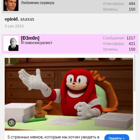
Любимчик сервера
Атмосферы:
494
Уровень:
150
opioid
, axaxax
3 сен 2024
[Ð3m0n]
Сообщения:
1217
Я гомосексуалист
Атмосферы:
421
Уровень:
150