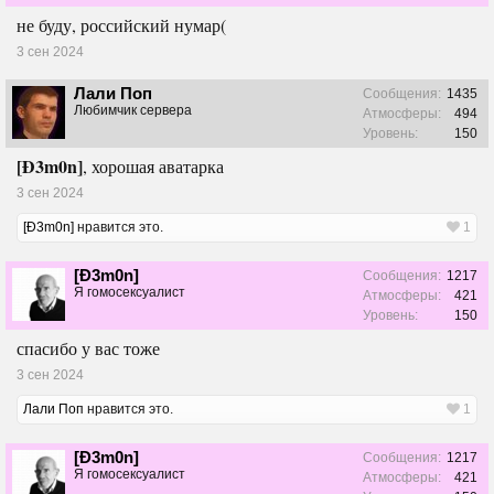
не буду, российский нумар(
3 сен 2024
Лали Поп
Сообщения:
1435
Любимчик сервера
Атмосферы:
494
Уровень:
150
[Ð3m0n]
, хорошая аватарка
3 сен 2024
[Ð3m0n]
нравится это.
1
[Ð3m0n]
Сообщения:
1217
Я гомосексуалист
Атмосферы:
421
Уровень:
150
спасибо у вас тоже
3 сен 2024
Лали Поп
нравится это.
1
[Ð3m0n]
Сообщения:
1217
Я гомосексуалист
Атмосферы:
421