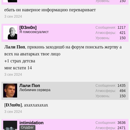
Уровень:
150
ебать он наверное информацию переваривает
3 сен 2024
[Ð3m0n]
Сообщения:
1217
Я гомосексуалист
Атмосферы:
421
Уровень:
150
Лали Поп
, прикинь заходишб на форум поискать жертву а
всех на аватарках твое лицо
+1 страх детсва
мне кстати 14
3 сен 2024
Лали Поп
Сообщения:
1435
Любимчик сервера
Атмосферы:
494
Уровень:
150
[Ð3m0n]
, axaxxaxaxax
3 сен 2024
intimidation
Сообщения:
3636
Олдфаг
Атмосферы:
2471