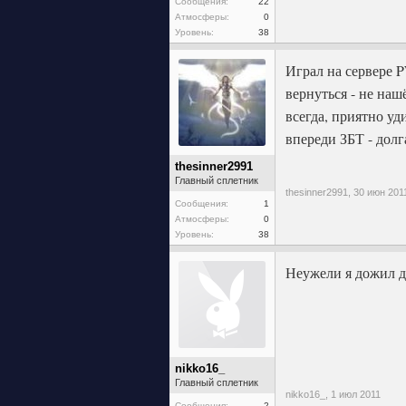
Сообщения:
22
Атмосферы:
0
Уровень:
38
Играл на сервере P
вернуться - не наш
всегда, приятно уд
впереди ЗБТ - долг
thesinner2991
Главный сплетник
thesinner2991,
30 июн 201
Сообщения:
1
Атмосферы:
0
Уровень:
38
Неужели я дожил д
nikko16_
Главный сплетник
nikko16_,
1 июл 2011
Сообщения:
2