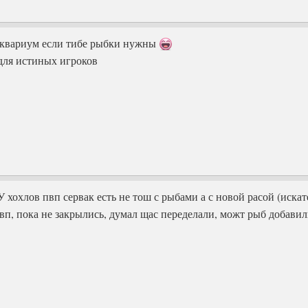
 аквариум если тибе рыбки нужны
 для истиных игроков
 У хохлов пвп сервак есть не тош с рыбами а с новой расой (искат
вп, пока не закрылись, думал щас переделали, можт рыб добавил