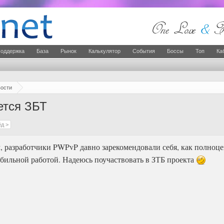
оддержка
База
Рынок
Калькулятор
События
Боссы
Топ
Ка
ости
ется ЗБТ
д >
, разработчики PWPvP давно зарекомендовали себя, как полноц
абильной работой. Надеюсь поучаствовать в ЗТБ проекта