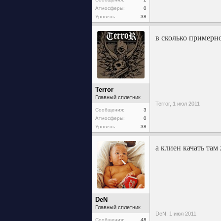
Атмосферы:
0
Уровень:
38
в сколько примерно
Terror
Главный сплетник
Terror,
1 июл 2011
Сообщения:
3
Атмосферы:
0
Уровень:
38
а клиен качать там
DeN
Главный сплетник
DeN,
1 июл 2011
Сообщения:
48