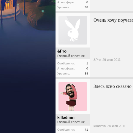
Атмосферы:
0
Уровень:
38
Очень хочу поучавс
&Pro
Главный сплетник
&Pro,
29 июн 2011
Сообщения:
1
Атмосферы:
0
Уровень:
38
Здесь ясно сказано 
killadmin
Главный сплетник
killadmin,
30 июн 2011
Сообщения:
41