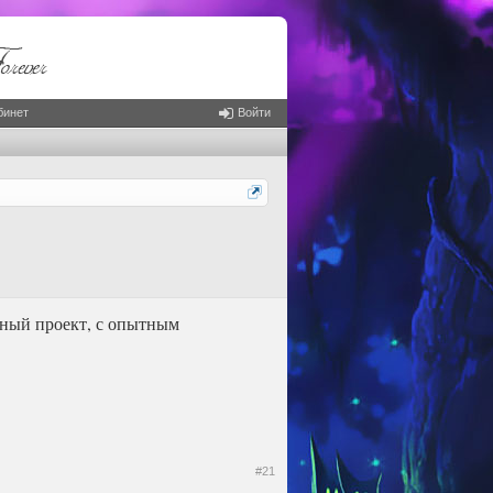
бинет
Войти
еный проект, с опытным
#21