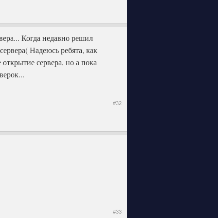
вера... Когда недавно решил
сервера( Надеюсь ребята, как
 открытие сервера, но а пока
ерок...
#32
#33