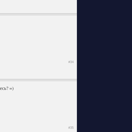
#34
есь? =)
#35