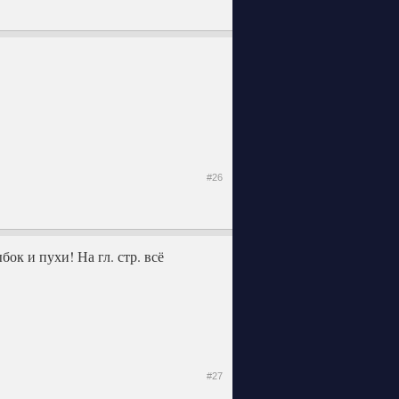
#26
ок и пухи! На гл. стр. всё
#27