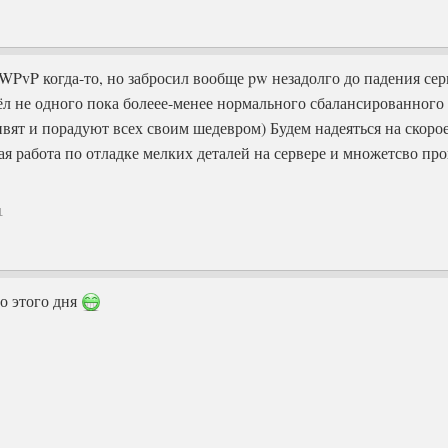
WPvP когда-то, но забросил вообще pw незадолго до падения сер
ёл не одного пока болеее-менее нормального сбалансированного 
ивят и порадуют всех своим шедевром) Будем надеяться на скорое
ая работа по отладке мелких деталей на сервере и множетсво пров
1
о этого дня