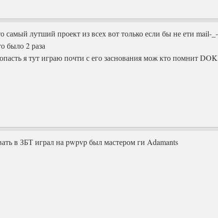
 самый лутший проект из всех вот только если бы не ети mail-_-|
то было 2 раза
попасть я тут играю почти с его заснования мож кто помнит DOK
вать в ЗБТ играл на pwpvp был мастером ги Adamants