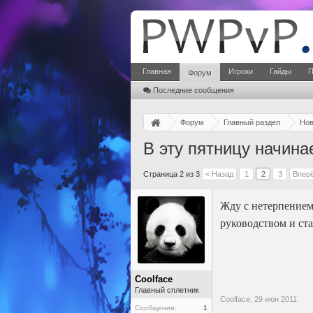
Главная
Игроки
Гайды
П
Форум
Последние сообщения
Форум
Главный раздел
Нов
В эту пятницу начина
Страница 2 из 3
< Назад
1
2
3
Вперё
Жду с нетерпением
руководством и ст
Coolface
Главный сплетник
Coolface,
29 июн 2011
Сообщения:
1