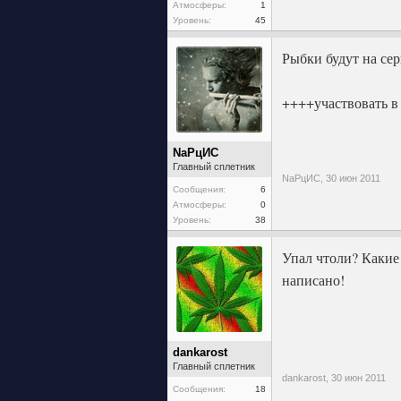
Атмосферы:
1
Уровень:
45
Рыбки будут на сер
++++участвовать в 
NaPцИC
Главный сплетник
NaPцИC,
30 июн 2011
Сообщения:
6
Атмосферы:
0
Уровень:
38
Упал чтоли? Какие 
написано!
dankarost
Главный сплетник
dankarost,
30 июн 2011
Сообщения:
18