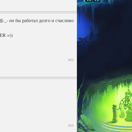
||-_- он бы работал долго и счасливо
ER =))
#22
#23