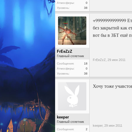
Атмосферы:
0
Уровень:
38
+9999999999999 Ето
без закрытий как е
вот бы в ЗБТ ешё 
FrEeZzZ
Главный сплетник
FrEeZzZ,
29 июн 2011
Сообщения:
18
Атмосферы:
0
Уровень:
38
Хочу тоже учавсто
keeper
Главный сплетник
keeper,
29 июн 2011
Сообщения:
2