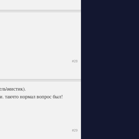
#28
ель\мистик).
и. такчто нормал вопрос был!
#29