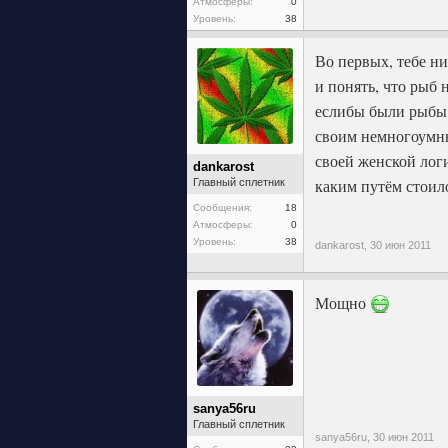
Атмосферы:
0
Уровень:
38
Во первых, тебе ни
и понять, что рыб 
еслибы были рыбы, 
своим немногоумны
своей женской логи
dankarost
каким путём стоил
Главный сплетник
Сообщения:
18
Атмосферы:
0
Уровень:
38
dankarost,
30 июн 2011
Мощно
sanya56ru
Главный сплетник
sanya56ru,
30 июн 2011