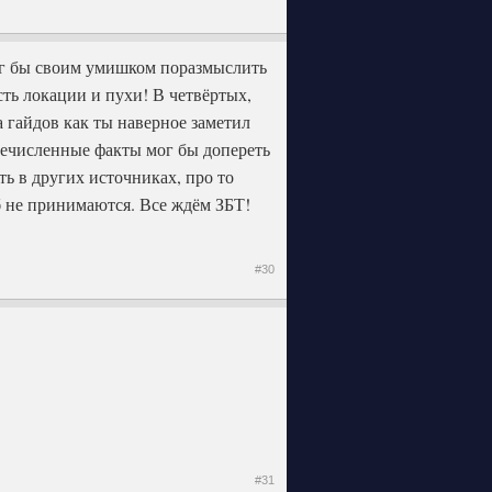
ог бы своим умишком поразмыслить
Есть локации и пухи! В четвёртых,
а гайдов как ты наверное заметил
еречисленные факты мог бы допереть
ть в других источниках, про то
б не принимаются. Все ждём ЗБТ!
#30
#31