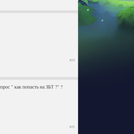
#24
прос " как попасть на ЗБТ ?" ?
#25