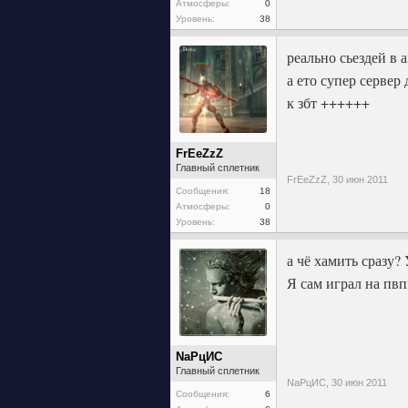
Атмосферы:
0
Уровень:
38
реально сьездей в
а ето супер сервер
к збт ++++++
FrEeZzZ
Главный сплетник
FrEeZzZ,
30 июн 2011
Сообщения:
18
Атмосферы:
0
Уровень:
38
а чё хамить сразу?
Я сам играл на пвп
NaPцИC
Главный сплетник
NaPцИC,
30 июн 2011
Сообщения:
6