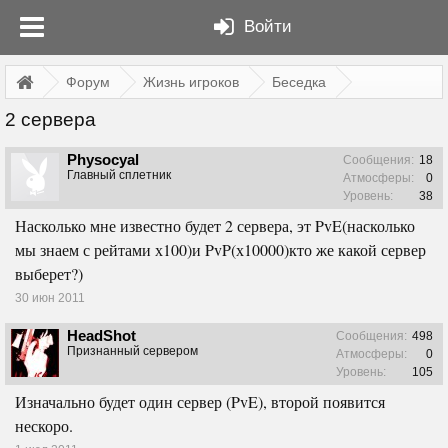
Войти
Форум
Жизнь игроков
Беседка
2 сервера
Physocyal
Сообщения:
18
Главный сплетник
Атмосферы:
0
Уровень:
38
Насколько мне известно будет 2 сервера, эт PvE(насколько
мы знаем с рейтами х100)и PvP(х10000)кто же какой сервер
выберет?)
30 июн 2011
HeadShot
Сообщения:
498
Признанный сервером
Атмосферы:
0
Уровень:
105
Изначально будет один сервер (PvE), второй появится
нескоро.