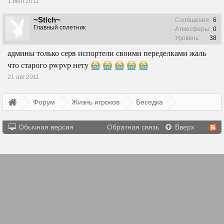
1 июл 2011
~Stich~
Сообщения:
6
Главный сплетник
Атмосферы:
0
Уровень:
38
админы только серв испортели своими переделками жаль
что старого pwpvp нету
21 авг 2011
Форум
Жизнь игроков
Беседка
Обычная версия
Обратная связь
Вверх