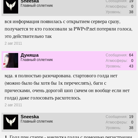
Sneeska
Сообщения:
19
Главный сплетник
Атмосферы:
0
Уровень:
38
вся информация появилась с открытием сервера сразу,
получается те кто голосовали за PWPvP.net потеряли голоса,
это действительно так
2 авг 2011
Дуняша
Сообщения:
64
Главный сплетник
Атмосферы:
0
Уровень:
43
мда. я полностью разочарована. стартового голда нет
(можно было бы хотя бы 1к перечеслять), баги с
прическами, очень дорогой шоп (зачем он вообще если нет
голда) даже голосовать расхотелось.
2 авг 2011
Sneeska
Сообщения:
19
Главный сплетник
Атмосферы:
0
Уровень:
38
1.
Голд при старте - накрутка голда с помощью регистрации