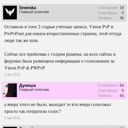
Sneeska
Сообщения:
19
Главный сплетник
Атмосферы:
0
Уровень:
38
Оставили в топе 2 старые учётные записи, Virron PvP и
PwPvP.net для охвата второстипенных страниц, чтоб оттуда
люди так же шли.
Сейчас все пробелмы с голдом решены, на всех сайтах и
форумах была размещена информация о голосовании за
Virron PvP & PWPvP
2 авг 2011
Дуняша
Сообщения:
64
Главный сплетник
Атмосферы:
0
Уровень:
43
а вчера этого не было, выходит те кто вчера голосовал
просто так потратили голос?
2 авг 2011