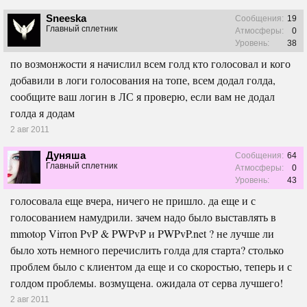
Sneeska
Сообщения:
19
Главный сплетник
Атмосферы:
0
Уровень:
38
по возмонжости я начислил всем голд кто голосовал и кого
добавили в логи голосования на топе, всем додал голда,
сообщите ваш логин в ЛС я проверю, если вам не додал
голда я додам
2 авг 2011
Дуняша
Сообщения:
64
Главный сплетник
Атмосферы:
0
Уровень:
43
голосовала еще вчера, ничего не пришло. да еще и с
голосованием намудрили. зачем надо было выставлять в
mmotop Virron PvP & PWPvP и PWPvP.net ? не лучше ли
было хоть немного перечислить голда для старта? столько
проблем было с клиентом да еще и со скоростью, теперь и с
голдом проблемы. возмущена. ожидала от серва лучшего!
2 авг 2011