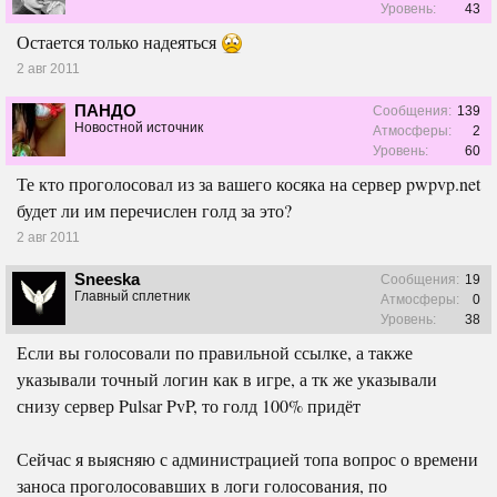
Уровень:
43
Остается только надеяться
2 авг 2011
ПАНДО
Сообщения:
139
Новостной источник
Атмосферы:
2
Уровень:
60
Те кто проголосовал из за вашего косяка на сервер pwpvp.net
будет ли им перечислен голд за это?
2 авг 2011
Sneeska
Сообщения:
19
Главный сплетник
Атмосферы:
0
Уровень:
38
Если вы голосовали по правильной ссылке, а также
указывали точный логин как в игре, а тк же указывали
снизу сервер Pulsar PvP, то голд 100% придёт
Сейчас я выясняю с администрацией топа вопрос о времени
заноса проголосовавших в логи голосования, по