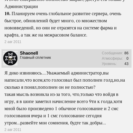
Администрации
10.
Планируем очень глобальное развитие сервера, очень
быстрое, обновлений будет много, со множеством
нововведений, но они не отразятся на системе фарма и
крафта, а так же на межрасовом балансе.
2 авг 2011
Shaonell
Сообщения:
86
Главный сплетник
Атмосферы:
0
Уровень:
43
Я дико извиняюсь....Уважаемый администратор,вы
написали,что всем,кто голосовал был пополнен голд,но,на
сколько я понял,пополнен он не полностью?
такая мысль возникла из-за того, что,только что войдя в
игру, я в шопе заметил начисление всего 9ти к голда,хотя
мной было произведено 1 обычное голосование и 2 смс
голосования вчера и 1 смс голосование сегодня
утром...развейте мои сомнения, будте так добры...
2 авг 2011