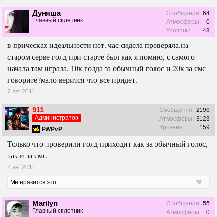
Дуняша
Сообщения:
64
Главный сплетник
Атмосферы:
0
Уровень:
43
в прическах идеальности нет. час сидела проверяла.на
старом серве голд при старте был как я помню, с самого
начала там играла. 10к голда за обычный голос и 20к за смс
говорите?мало верится что все придет.
2 авг 2011
911
Сообщения:
2196
Администратор
Атмосферы:
3123
Уровень:
159
PWPvP
Только что проверили голд приходит как за обычный голос,
так и за смс.
2 авг 2011
Мe
нравится это.
1
Marilyn
Сообщения:
55
Главный сплетник
Атмосферы:
0