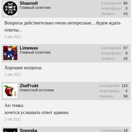
Shaonell
Сообщения:
86
Главный сплетник
Атмосферы:
0
Уровень:
43
Вопросы действительно очень интересные....будем ждать
ответы...
2 авг 2011
Limewax
Сообщения:
67
Главный сплетник
Атмосферы:
0
Уровень:
43
Хорошие вопросы
2 авг 2011
ZloiFrukt
Сообщения:
110
Новостной источник
Атмосферы:
0
Уровень:
58
Ап темка
хочется услышать ответ админа
2 авг 2011
Sneeska
Сообщения:
19