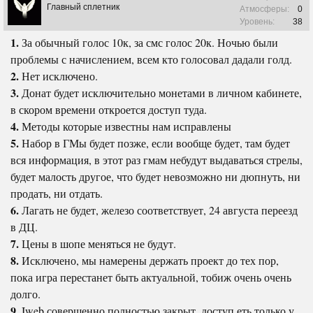
Главный сплетник
Атмосферы:
0
Уровень:
38
1.
За обычный голос 10к, за смс голос 20к. Ночью были
проблемы с начислением, всем кто голосовал дадали голд.
2.
Нет исключено.
3.
Донат будет исключительно монетами в личном кабинете,
в скором времени откроется доступ туда.
4.
Методы которые известны нам исправлены
5.
Набор в ГМы будет позже, если вообще будет, там будет
вся информация, в этот раз гмам небудут выдаваться стрелы,
будет малость другое, что будет невозможно ни дюпнуть, ни
продать, ни отдать.
6.
Лагать не будет, железо соответствует, 24 августа переезд
в ДЦ.
7.
Цены в шопе меняться не будут.
8.
Исключено, мы намерены держать проект до тех пор,
пока игра перестанет быть актуальной, тобиж очень очень
долго.
9.
Iweb совершенно полностью закрыт, доступ еть только у