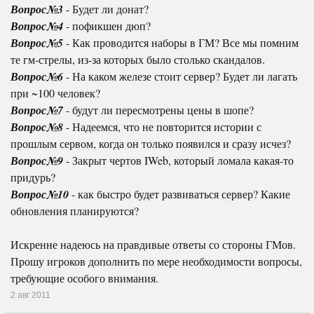
Вопрос№3
- Будет ли донат?
Вопрос№4
- пофикшен дюп?
Вопрос№5
- Как проводится наборы в ГМ? Все мы помним
те гм-стрелы, из-за которых было столько скандалов.
Вопрос№6
- На каком железе стоит сервер? Будет ли лагать
при ~100 человек?
Вопрос№7
- будут ли пересмотрены цены в шопе?
Вопрос№8
- Надеемся, что не повторится истории с
прошлым сервом, когда он только появился и сразу исчез?
Вопрос№9
- Закрыт чертов IWeb, который ломала какая-то
придурь?
Вопрос№10
- как быстро будет развиваться сервер? Какие
обновления планируются?
Искренне надеюсь на правдивые ответы со стороны ГМов.
Прошу игроков дополнить по мере необходимости вопросы,
требующие особого внимания.
2 авг 2011