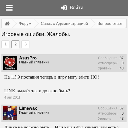
Войти
Форум
Связь с Администрацией
Вопрос-ответ
Игровые ошибки. Жалобы.
1
2
3
AsusPro
Сообщения:
87
Главный сплетник
Атмосферы:
0
Уровень:
43
На 1.3.9 поставил теперь в игру могу зайти НО!
LINK выдаёт так и должно быть?
4 авг 2011
Limewax
Сообщения:
67
Главный сплетник
Атмосферы:
0
Уровень:
43
Линка не должно быть ... Иди качай фул клиент или есть у