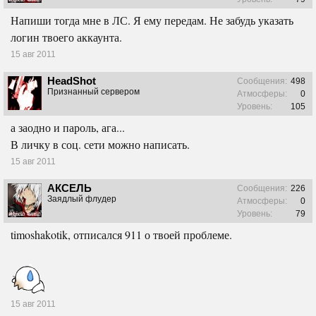
Напиши тогда мне в ЛС. Я ему передам. Не забудь указать
логин твоего аккаунта.
15 авг 2011
HeadShot
Сообщения:
498
Признанный сервером
Атмосферы:
0
Уровень:
105
а заодно и пароль, ага...
В личку в соц. сети можно написать.
15 авг 2011
АКСЕЛЬ
Сообщения:
226
Заядлый флудер
Атмосферы:
0
Уровень:
79
timoshakotik, отписался 911 о твоей проблеме.
15 авг 2011