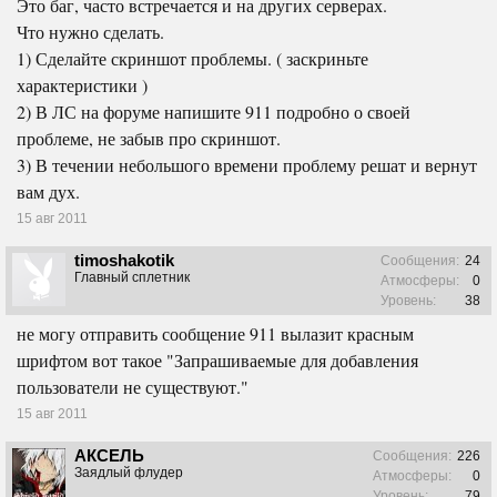
Это баг, часто встречается и на других серверах.
Что нужно сделать.
1) Сделайте скриншот проблемы. ( заскриньте
характеристики )
2) В ЛС на форуме напишите 911 подробно о своей
проблеме, не забыв про скриншот.
3) В течении небольшого времени проблему решат и вернут
вам дух.
15 авг 2011
timoshakotik
Сообщения:
24
Главный сплетник
Атмосферы:
0
Уровень:
38
не могу отправить сообщение 911 вылазит красным
шрифтом вот такое "Запрашиваемые для добавления
пользователи не существуют."
15 авг 2011
АКСЕЛЬ
Сообщения:
226
Заядлый флудер
Атмосферы:
0
Уровень:
79