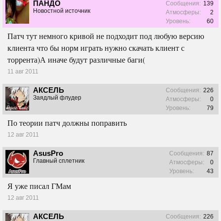
ПАНДО
Сообщения:
139
Новостной источник
Атмосферы:
2
Уровень:
60
Патч тут немного кривой не подходит под любую версию
клиента что бы норм играть нужно скачать клиент с
торрента)А иначе будут различные баги(
11 авг 2011
АКСЕЛЬ
Сообщения:
226
Заядлый флудер
Атмосферы:
0
Уровень:
79
По теории патч должны поправить
12 авг 2011
AsusPro
Сообщения:
87
Главный сплетник
Атмосферы:
0
Уровень:
43
Я уже писал ГМам
12 авг 2011
АКСЕЛЬ
Сообщения:
226