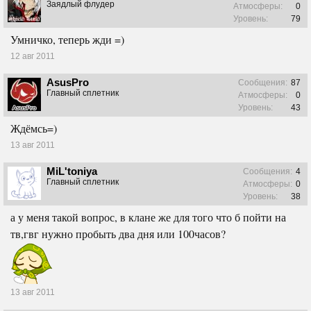
Заядлый флудер
Атмосферы:
0
Уровень:
79
Умничко, теперь жди =)
12 авг 2011
AsusPro
Сообщения:
87
Главный сплетник
Атмосферы:
0
Уровень:
43
Ждёмсь=)
13 авг 2011
MiL'toniya
Сообщения:
4
Главный сплетник
Атмосферы:
0
Уровень:
38
а у меня такой вопрос, в клане же для того что б пойти на
тв,гвг нужно пробыть два дня или 100часов?
13 авг 2011