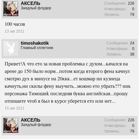
АКСЕЛЬ
Сообщения:
226
Заядлый флудер
Атмосферы:
0
Уровень:
79
100 часов
13 авг 2011
timoshakotik
Сообщения:
24
Главный сплетник
Атмосферы:
0
Уровень:
38
Привет!А что ето за новая проблемка с духом...качался на
арене до 150 было норм...потом когда второго фена качнул
смотрю дух в минусе на 20ккк...ет кошмар ни кузнеца
качнуть,ни скилы фену выучить...можно ето убрать??? ник
персонажа Тимошиk последняя буква английская...прошу
отпишите чтоб я был в курсе уберется ето или нет...
15 авг 2011
АКСЕЛЬ
Сообщения:
226
Заядлый флудер
Атмосферы:
0
Уровень:
79