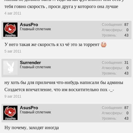
тебя говно скорость , проси друга у которого она лучше
4 авг 2011
AsusPro
Сообщения:
87
Главный сплетник
Атмосферы:
0
Уровень:
43
У него такая же скорость я хз чё это за торрент
5 авг 2011
Surrender
Сообщения:
31
Главный сплетник
Атмосферы:
0
Уровень:
43
ну хоть бы для приличия что-нибудь написали бы админы
Создается впечатление, что им восхитительно пох -_-
9 авг 2011
AsusPro
Сообщения:
87
Главный сплетник
Атмосферы:
0
Уровень:
43
Ну почему, заходят иногда