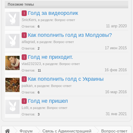
Похожие темы
Голд за видеоролик
I
SnicKers
,
в разделе:
Вопрос-ответ
11 апр 2020
Ответов:
6
Как пополнить голд из Молдовы?
I
alfagrad
,
в разделе:
Вопрос-ответ
17 июн 2015
Ответов:
2
Голд не приходит.
I
vlad232323
,
в разделе:
Вопрос-ответ
16 фев 2016
Ответов:
11
Как пополнить голд с Украины
I
palkan
,
в разделе:
Вопрос-ответ
16 мар 2016
Ответов:
6
Голд не пришел
I
Lolli
,
в разделе:
Вопрос-ответ
31 янв 2021
Ответов:
3
Форум
Связь с Администрацией
Вопрос-ответ