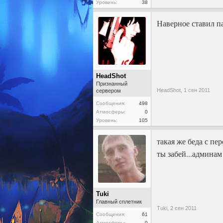
Уровень:
38
Наверное ставил па
HeadShot
Признанный
HeadShot,
1 сен 2011
сервером
Сообщения:
498
Атмосферы:
0
Уровень:
105
такая же беда с пе
ты забей...админам
Tuki
Главный сплетник
Tuki,
2 сен 2011
Сообщения:
61
Атмосферы:
0