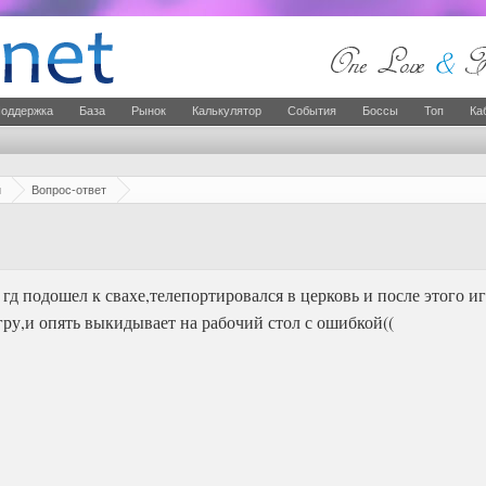
оддержка
База
Рынок
Калькулятор
События
Боссы
Топ
Ка
й
Вопрос-ответ
в гд подошел к свахе,телепортировался в церковь и после этого 
гру,и опять выкидывает на рабочий стол с ошибкой((