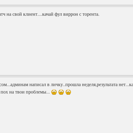
тч на свой клиент....качай фул виррон с торента.
рсом...админам написал в личку..прошла неделя,результата нет...к
 пох на твои проблемы...