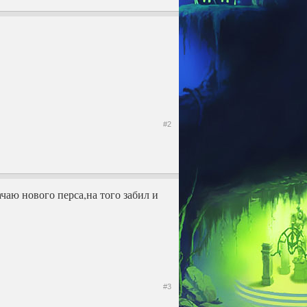
#2
ачаю нового перса,на того забил и
#3