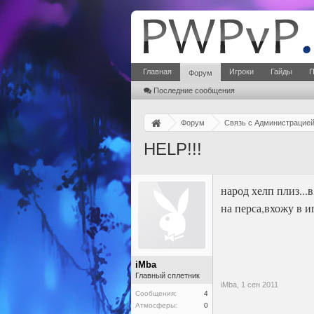
Главная
Игроки
Гайды
П
Форум
Последние сообщения
Форум
Связь с Администрацие
HELP!!!
народ хелп плиз...
на перса,вхожу в и
iMba
Главный сплетник
iMba,
1 сен 2011
Сообщения:
4
Атмосферы:
0