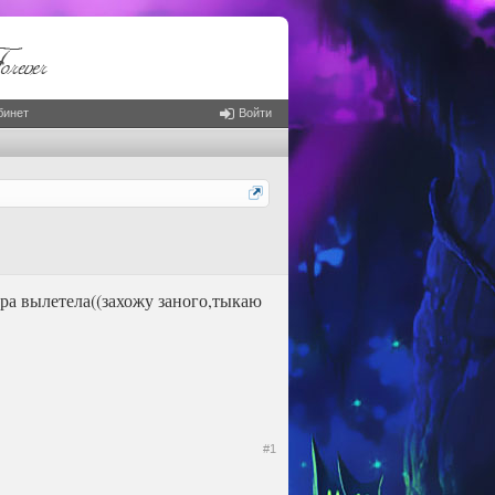
бинет
Войти
игра вылетела((захожу заного,тыкаю
#1