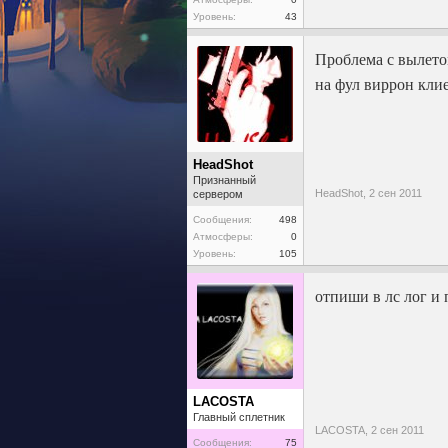
Уровень:
43
Проблема с вылетом
на фул виррон клие
HeadShot
Признанный
HeadShot,
2 сен 2011
сервером
Сообщения:
498
Атмосферы:
0
Уровень:
105
отпиши в лс лог и п
LACOSTA
Главный сплетник
LACOSTA,
2 сен 2011
Сообщения:
75