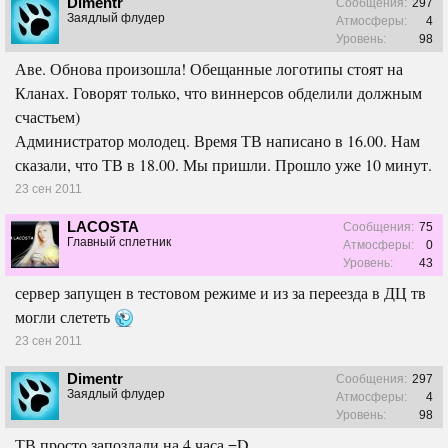
Dimentr
Сообщения:
297
Заядлый флудер
Атмосферы:
4
Уровень:
98
Аве. Обнова произошла! Обещанные логотипы стоят на
Кланах. Говорят только, что виннерсов обделили должным
счастьем)
Администратор молодец. Время ТВ написано в 16.00. Нам
сказали, что ТВ в 18.00. Мы пришли. Прошло уже 10 минут.
23 сен 2011
LACOSTA
Сообщения:
75
Главный сплетник
Атмосферы:
0
Уровень:
43
сервер запущен в тестовом режиме и из за переезда в ДЦ тв
могли слететь
23 сен 2011
Dimentr
Сообщения:
297
Заядлый флудер
Атмосферы:
4
Уровень:
98
ТВ просто запоздали на 4 часа =D