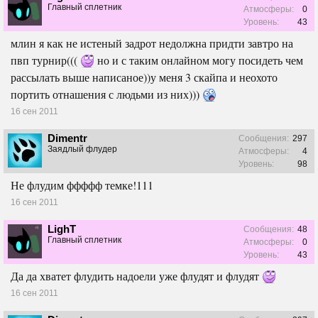
Главный сплетник
Атмосферы:
0
Уровень:
43
млин я как не истеный задрот недолжна придти завтро на
пвп турнир(((
но и с таким онлайном могу посидеть чем
рассылать выше написаное))у меня 3 скайпа и неохото
портить отнашения с людьми из них)))
16 сен 2011
Dimentr
Сообщения:
297
Заядлый флудер
Атмосферы:
4
Уровень:
98
Не флудим ффффф темке!111
16 сен 2011
LighT
Сообщения:
48
Главный сплетник
Атмосферы:
0
Уровень:
43
Да да хватет флудить надоели уже флудят и флудят
16 сен 2011