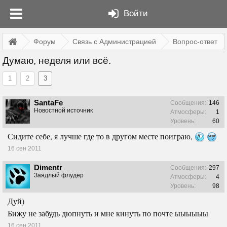
Войти
Форум
Связь с Администрацией
Вопрос-ответ
Думаю, неделя или всё.
1
2
3
SantaFe
Сообщения:
146
Новостной источник
Атмосферы:
1
Уровень:
60
Сидите себе, я лучше где то в другом месте поиграю,
16 сен 2011
Dimentr
Сообщения:
297
Заядлый флудер
Атмосферы:
4
Уровень:
98
Дуй)
Бижу не забудь дюпнуть и мне кинуть по почте ыыыыыы
16 сен 2011