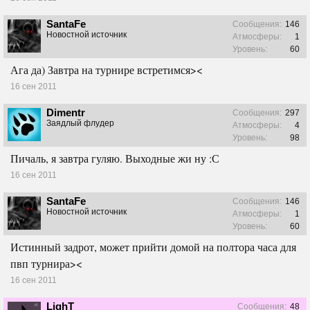
SantaFe
Сообщения:
146
Новостной источник
Атмосферы:
1
Уровень:
60
Ага да) Завтра на турнире встретимся><
16 сен 2011
Dimentr
Сообщения:
297
Заядлый флудер
Атмосферы:
4
Уровень:
98
Пичаль, я завтра гуляю. Выходные жи ну :С
16 сен 2011
SantaFe
Сообщения:
146
Новостной источник
Атмосферы:
1
Уровень:
60
Истинный задрот, может прийти домой на полтора часа для
пвп турнира><
16 сен 2011
LighT
Сообщения:
48