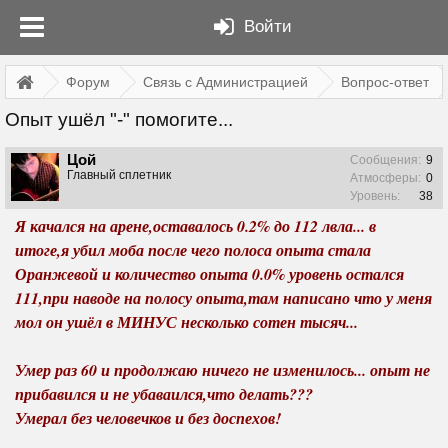
Войти
Форум
Связь с Администрацией
Вопрос-ответ
Опыт ушёл "-" помогите...
Цой
Сообщения:
9
Главный сплетник
Атмосферы:
0
Уровень:
38
Я качался на арене,оставалось 0.2% до 112 лвла... в
итоге,я убил моба после чего полоса опыта стала
Оранжевой и количество опыта 0.0% уровень остался
111,при наводе на полосу опыта,там написано что у меня
мол он ушёл в МИНУС несколько сотен тысяч...
Умер раз 60 и продолжаю ничего не изменилось... опыт не
прибавился и не убаваился,что делать???
Умерал без человечков и без доспехов!