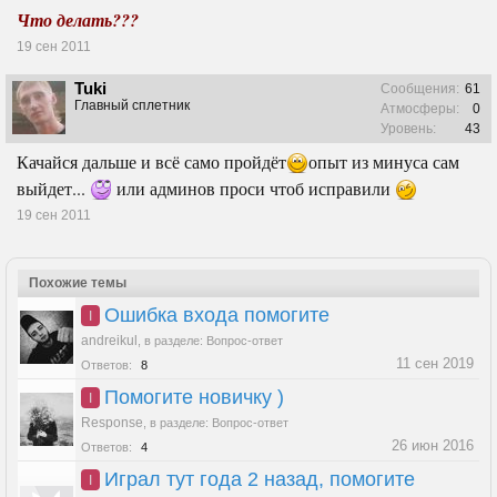
Что делать???
19 сен 2011
Tuki
Сообщения:
61
Главный сплетник
Атмосферы:
0
Уровень:
43
Качайся дальше и всё само пройдёт
опыт из минуса сам
выйдет...
или админов проси чтоб исправили
19 сен 2011
Похожие темы
Ошибка входа помогите
I
andreikul
,
в разделе:
Вопрос-ответ
11 сен 2019
Ответов:
8
Помогите новичку )
I
Response
,
в разделе:
Вопрос-ответ
26 июн 2016
Ответов:
4
Играл тут года 2 назад, помогите
I