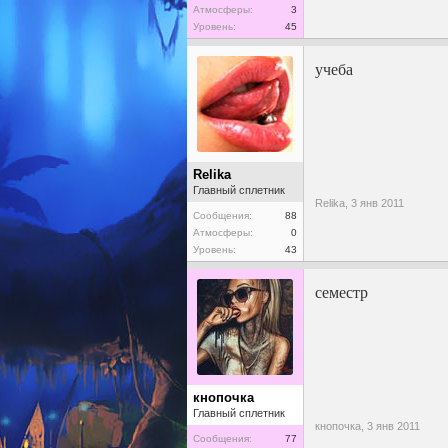
Атмосферы:
3
Уровень:
45
учеба
Relika
Главный сплетник
Relika,
3 янв 2011
Сообщения:
88
Атмосферы:
0
Уровень:
43
семестр
кнопочка
Главный сплетник
кнопочка,
3 янв 2011
Сообщения:
77