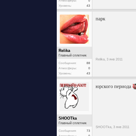
Атмосферы:
0
Уровень:
43
парк
Relika
Главный сплетник
Relika,
3 янв 2011
Сообщения:
88
Атмосферы:
0
Уровень:
43
юрского периода
SHOOTka
Главный сплетник
SHOOTka,
3 янв 2011
Сообщения:
73
Атмосферы:
0