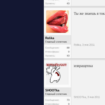
Уровень:
43
Ты же знаешь я то
Relika
Главный сплетник
Relika,
3 янв 2011
Сообщения:
88
Атмосферы:
0
Уровень:
43
извращенка
SHOOTka
Главный сплетник
SHOOTka,
3 янв 2011
Сообщения:
73
Атмосферы:
0