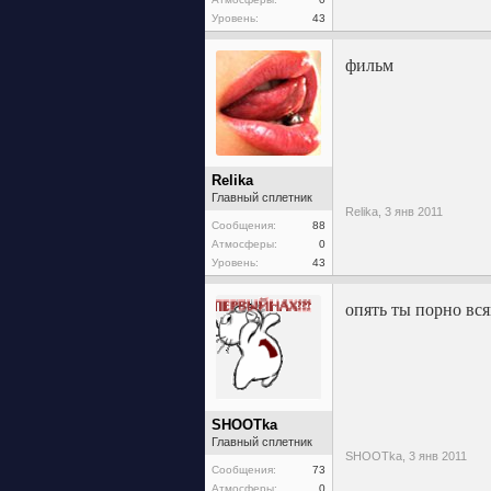
Уровень:
43
фильм
Relika
Главный сплетник
Relika,
3 янв 2011
Сообщения:
88
Атмосферы:
0
Уровень:
43
опять ты порно вс
SHOOTka
Главный сплетник
SHOOTka,
3 янв 2011
Сообщения:
73
Атмосферы:
0