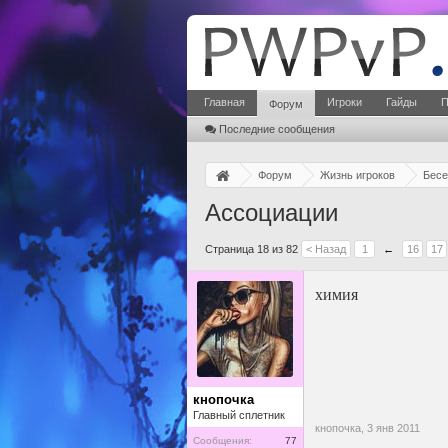
Главная
Игроки
Гайды
П
Форум
Последние сообщения
Форум
Жизнь игроков
Бесе
Ассоциации
Страница 18 из 82
< Назад
1
←
16
17
химия
кнопочка
Главный сплетник
кнопочка,
3 янв 2011
Сообщения:
77