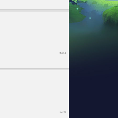
#344
#345