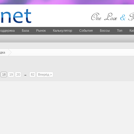
оддержка
База
Рынок
Калькулятор
События
Боссы
Топ
Ка
дка
18
19
20
→
82
Вперёд >