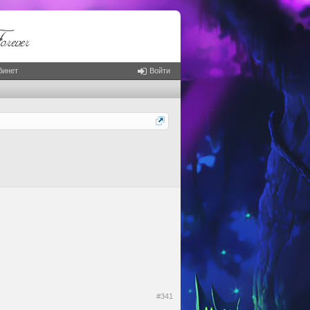
бинет
Войти
#341