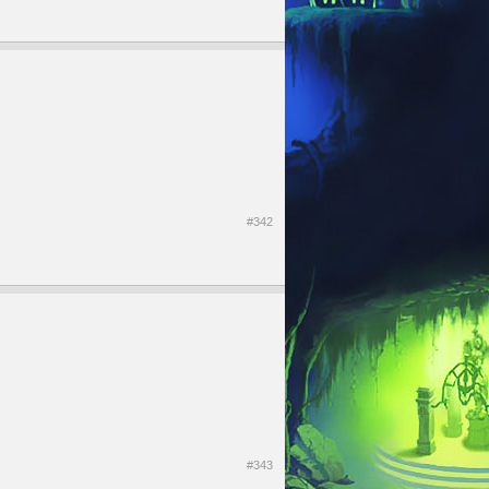
#342
#343