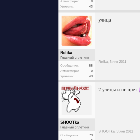
Атмосферы:
0
Уровень:
43
улица
Relika
Главный сплетник
Relika,
3 янв 2011
Сообщения:
88
Атмосферы:
0
Уровень:
43
2 улицы и не прет
SHOOTka
Главный сплетник
SHOOTka,
3 янв 2011
Сообщения:
73