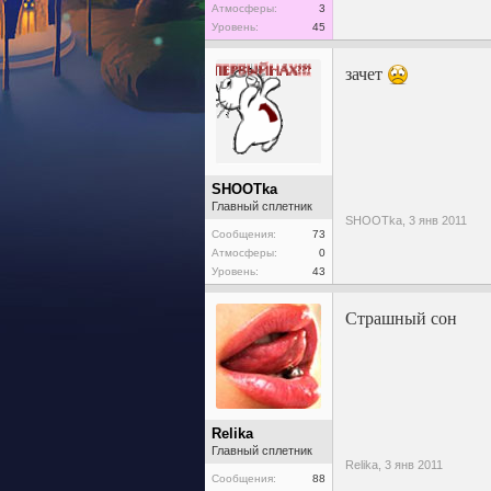
Атмосферы:
3
Уровень:
45
зачет
SHOOTka
Главный сплетник
SHOOTka,
3 янв 2011
Сообщения:
73
Атмосферы:
0
Уровень:
43
Страшный сон
Relika
Главный сплетник
Relika,
3 янв 2011
Сообщения:
88