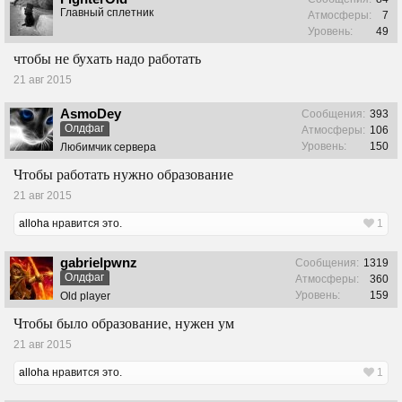
Главный сплетник
Атмосферы:
7
Уровень:
49
чтобы не бухать надо работать
21 авг 2015
AsmoDey
Сообщения:
393
Олдфаг
Атмосферы:
106
Уровень:
150
Любимчик сервера
Чтобы работать нужно образование
21 авг 2015
alloha
нравится это.
1
gabrielpwnz
Сообщения:
1319
Олдфаг
Атмосферы:
360
Уровень:
159
Old player
Чтобы было образование, нужен ум
21 авг 2015
alloha
нравится это.
1