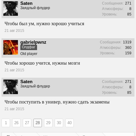
Saten
Сообщения:
271
Заядлый флудер
Атмосферы:
8
Уровень:
85
Чтобы был ум, нужно хорошо учиться
21 авг 2015
gabrielpwnz
Сообщения:
1319
Олдфаг
Атмосферы:
360
Уровень:
159
Old player
Чтобы хорошо учится, нужны мозги
21 авг 2015
Saten
Сообщения:
271
Заядлый флудер
Атмосферы:
8
Уровень:
85
Чтобы поступить в универ, нужно сдать экзамены
21 авг 2015
1
26
27
28
29
30
40