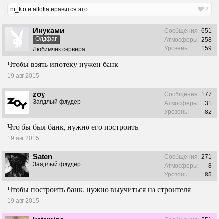
ni_kto
и
alloha
нравится это.
2
Инуками
Сообщения:
651
Олдфаг
Атмосферы:
258
Уровень:
159
Любимчик сервера
Чтобы взять ипотеку нужен банк
19 авг 2015
zoy
Сообщения:
177
Заядлый флудер
Атмосферы:
31
Уровень:
82
Что бы был банк, нужно его построить
19 авг 2015
Saten
Сообщения:
271
Заядлый флудер
Атмосферы:
8
Уровень:
85
Чтобы построить банк, нужно выучиться на строителя
19 авг 2015