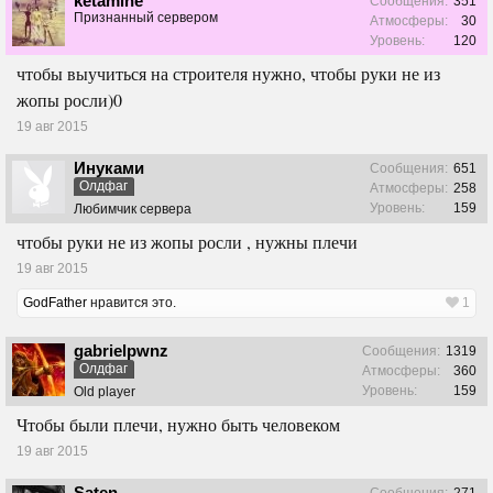
ketamine
Сообщения:
351
Признанный сервером
Атмосферы:
30
Уровень:
120
чтобы выучиться на строителя нужно, чтобы руки не из
жопы росли)0
19 авг 2015
Инуками
Сообщения:
651
Олдфаг
Атмосферы:
258
Уровень:
159
Любимчик сервера
чтобы руки не из жопы росли , нужны плечи
19 авг 2015
GodFather
нравится это.
1
gabrielpwnz
Сообщения:
1319
Олдфаг
Атмосферы:
360
Уровень:
159
Old player
Чтобы были плечи, нужно быть человеком
19 авг 2015
Saten