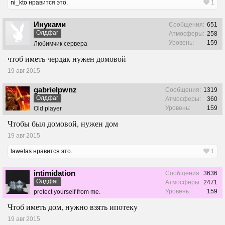
ni_kto
нравится это.
1
Инуками
Сообщения:
651
Олдфаг
Атмосферы:
258
Уровень:
159
Любимчик сервера
чтоб иметь чердак нужен домовой
19 авг 2015
gabrielpwnz
Сообщения:
1319
Олдфаг
Атмосферы:
360
Уровень:
159
Old player
Чтобы был домовой, нужен дом
19 авг 2015
lawelas
нравится это.
1
intimidation
Сообщения:
3636
Олдфаг
Атмосферы:
2471
Уровень:
159
protect yourself from me.
Чтоб иметь дом, нужно взять ипотеку
19 авг 2015