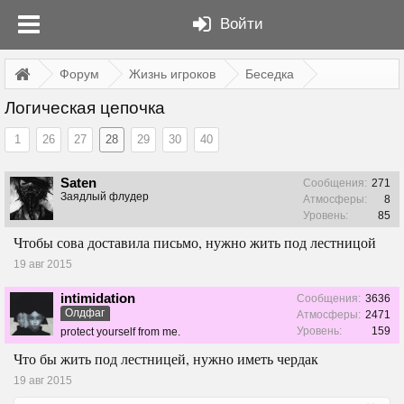
Войти
Форум
Жизнь игроков
Беседка
Логическая цепочка
1
26
27
28
29
30
40
Saten
Сообщения:
271
Заядлый флудер
Атмосферы:
8
Уровень:
85
Чтобы сова доставила письмо, нужно жить под лестницой
19 авг 2015
intimidation
Сообщения:
3636
Олдфаг
Атмосферы:
2471
Уровень:
159
protect yourself from me.
Что бы жить под лестницей, нужно иметь чердак
19 авг 2015