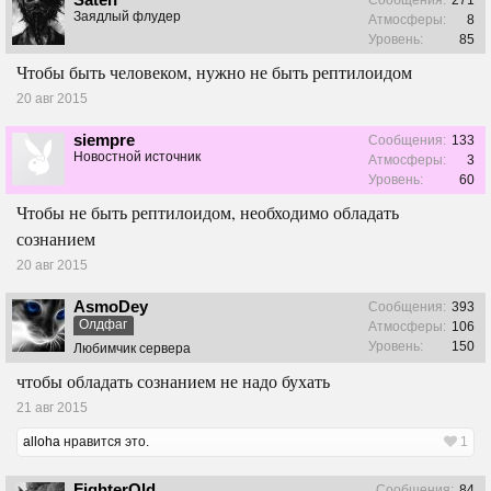
Сообщения:
271
Заядлый флудер
Атмосферы:
8
Уровень:
85
Чтобы быть человеком, нужно не быть рептилоидом
20 авг 2015
siempre
Сообщения:
133
Новостной источник
Атмосферы:
3
Уровень:
60
Чтобы не быть рептилоидом, необходимо обладать
сознанием
20 авг 2015
AsmoDey
Сообщения:
393
Олдфаг
Атмосферы:
106
Уровень:
150
Любимчик сервера
чтобы обладать сознанием не надо бухать
21 авг 2015
alloha
нравится это.
1
FighterOld
Сообщения:
84