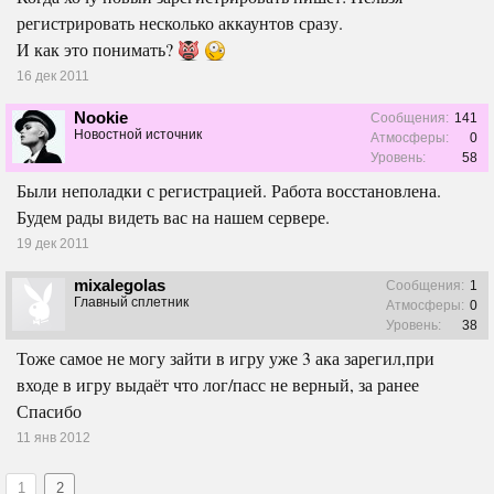
регистрировать несколько аккаунтов сразу.
И как это понимать?
16 дек 2011
Nookie
Сообщения:
141
Новостной источник
Атмосферы:
0
Уровень:
58
Были неполадки с регистрацией. Работа восстановлена.
Будем рады видеть вас на нашем сервере.
19 дек 2011
mixalegolas
Сообщения:
1
Главный сплетник
Атмосферы:
0
Уровень:
38
Тоже самое не могу зайти в игру уже 3 ака зарегил,при
входе в игру выдаёт что лог/пасс не верный, за ранее
Спасибо
11 янв 2012
1
2