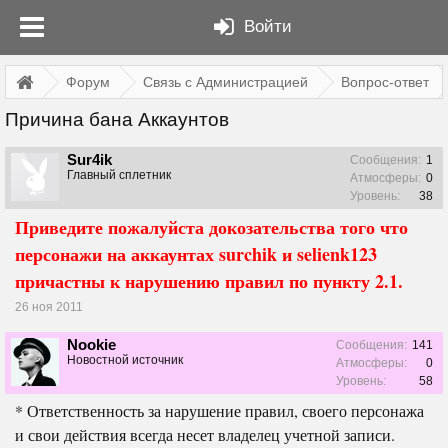
Войти
Форум
Связь с Администрацией
Вопрос-ответ
Причина бана Аккаунтов
Sur4ik
Сообщения:
1
Главный сплетник
Атмосферы:
0
Уровень:
38
Приведите пожалуйста докозательства того что
персонажи на аккаунтах surchik и selienk123
причастны к нарушению правил по пункту 2.1.
26 ноя 2011
Nookie
Сообщения:
141
Новостной источник
Атмосферы:
0
Уровень:
58
* Ответственность за нарушение правил, своего персонажа
и свои действия всегда несет владелец учетной записи.