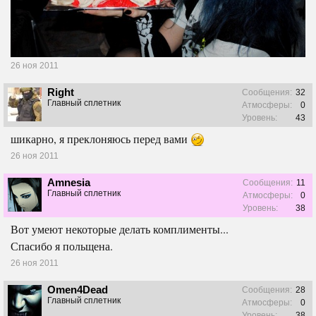
26 ноя 2011
Right
Сообщения:
32
Главный сплетник
Атмосферы:
0
Уровень:
43
шикарно, я преклоняюсь перед вами
26 ноя 2011
Amnesia
Сообщения:
11
Главный сплетник
Атмосферы:
0
Уровень:
38
Вот умеют некоторые делать комплименты...
Спасибо я польщена.
26 ноя 2011
Omen4Dead
Сообщения:
28
Главный сплетник
Атмосферы:
0
Уровень:
38