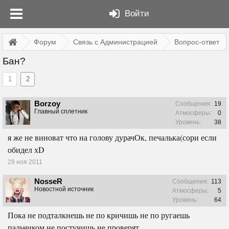
Войти
Форум
Связь с Администрацией
Вопрос-ответ
Бан?
1
2
Borzoy
Сообщения:
19
Главный сплетник
Атмосферы:
0
Уровень:
38
я же не виноват что на голову дурачОк, печалька(сори если
обидел хD
29 ноя 2011
NosseR
Сообщения:
113
Новостной источник
Атмосферы:
5
Уровень:
64
Пока не подталкнешь не по кричишь не по ругаешь
пальчиком не постучишь не проверят