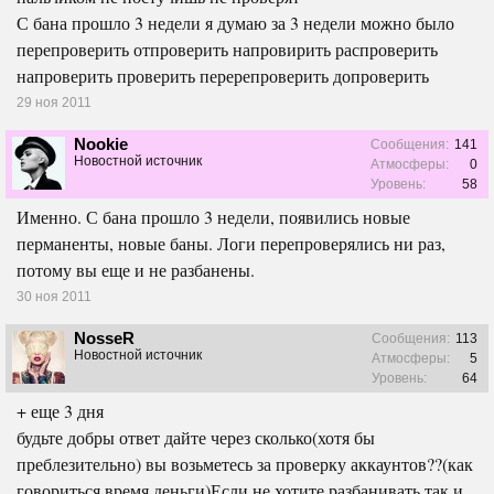
С бана прошло 3 недели я думаю за 3 недели можно было
перепроверить отпроверить напровирить распроверить
напроверить проверить перерепроверить допроверить
29 ноя 2011
Nookie
Сообщения:
141
Новостной источник
Атмосферы:
0
Уровень:
58
Именно. С бана прошло 3 недели, появились новые
перманенты, новые баны. Логи перепроверялись ни раз,
потому вы еще и не разбанены.
30 ноя 2011
NosseR
Сообщения:
113
Новостной источник
Атмосферы:
5
Уровень:
64
+ еще 3 дня
будьте добры ответ дайте через сколько(хотя бы
преблезительно) вы возьметесь за проверку аккаунтов??(как
говориться время деньги)Если не хотите разбанивать так и