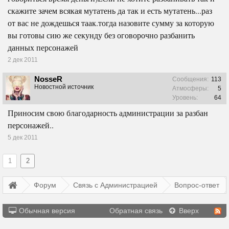
скажите зачем всякая мутатень да так и есть мутатень...раз
от вас не дождешься таак.тогда назовите сумму за которую
вы готовы сию же секунду без оговорочно разбанить
данных персонажей
2 дек 2011
NosseR
Сообщения:
113
Новостной источник
Атмосферы:
5
Уровень:
64
Приносим свою благодарность администрации за разбан
персонажей..
5 дек 2011
1
2
Форум
Связь с Администрацией
Вопрос-ответ
Обычная версия
Обратная связь
Вверх