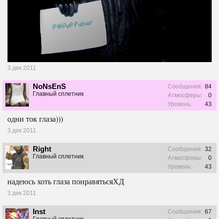
3 дек 2011
NoNsEnS
Сообщения:
84
Главный сплетник
Атмосферы:
0
Уровень:
43
одни ток глаза)))
3 дек 2011
Right
Сообщения:
32
Главный сплетник
Атмосферы:
0
Уровень:
43
надеюсь хоть глаза понравятьсяХД
3 дек 2011
Inst
Сообщения:
67