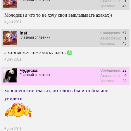
Главный сплетник
Атмосферы:
1
Уровень:
45
Молодец) я что то не хочу свои выкладывать ахахах))
4 дек 2011
Inst
Сообщения:
67
Главный сплетник
Атмосферы:
1
Уровень:
45
а хотя может тоже маску одеть
4 дек 2011
Чудеска
Сообщения:
22
Главный сплетник
Атмосферы:
0
Уровень:
38
хорошенькие глазки, хотелось бы и побольше
увидеть
6 дек 2011