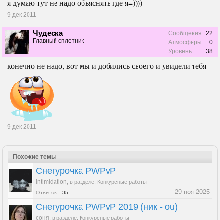
я думаю тут не надо объяснять где я=))))
9 дек 2011
Чудеска
Сообщения:
22
Главный сплетник
Атмосферы:
0
Уровень:
38
конечно не надо, вот мы и добились своего и увидели тебя
9 дек 2011
Похожие темы
Снегурочка PWPvP
intimidation
,
в разделе:
Конкурсные работы
29 ноя 2025
Ответов:
35
Снегурочка PWPvP 2019 (ник - ou)
соня
,
в разделе:
Конкурсные работы