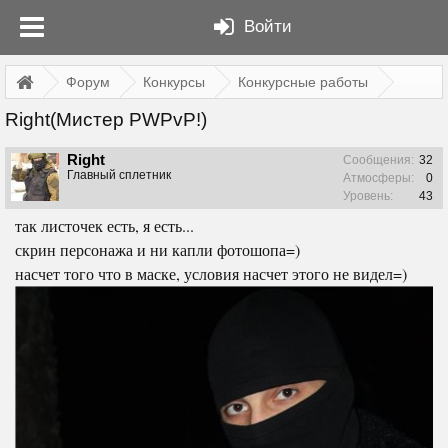
Войти
Форум
Конкурсы
Конкурсные работы
Right(Мистер PWPvP!)
Right
Сообщения:
32
Главный сплетник
Атмосферы:
0
Уровень:
43
так листочек есть, я есть...
скрин персонажа и ни капли фотошопа=)
насчет того что в маске, условия насчет этого не видел=)