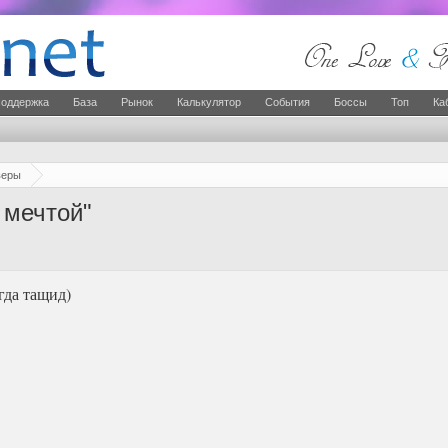
оддержка
База
Рынок
Калькулятор
События
Боссы
Топ
Ка
веры
 мечтой"
гда тащид)