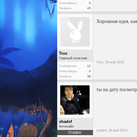
Атмосферы:
0
Уровень:
43
Хорошоая идея, как
Trox
Главный сплетник
Trox,
28 май 2013
Сообщения:
12
Атмосферы:
0
Уровень:
38
ты на дату посмотр
shadof
Антихайп
shadof,
28 май 2013
Олдфаг