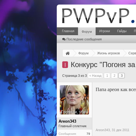
Главная
Игроки
Гайды
П
Форум
Последние сообщения
Форум
Жизнь игроков
Сер
Конкурс "Погоня за
I
Страница 3 из 3
< Назад
1
2
3
Папа ареон как все
Areon343
Главный сплетник
Areon343,
31 дек 2011
Сообщения:
79