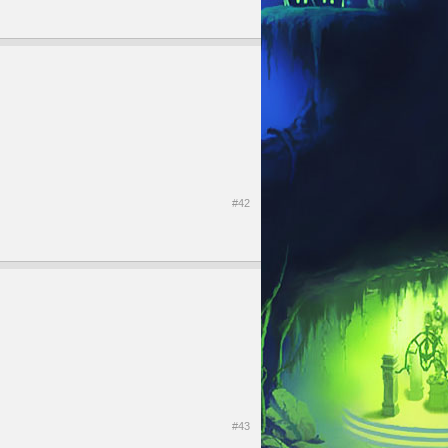
#42
#43