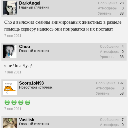
DarkAngel
Сообщения:
28
Главный сплетник
Атмосферы:
0
Уровень:
38
Cho я выложил смайлы анимированых животных в разделе
помощь серверу надеюсь они понравятся и их поставят
7 янв 2011
Choo
Сообщения:
4
Главный сплетник
Атмосферы:
0
Уровень:
38
я не Чо а Чу. ;\
7 янв 2011
Scorp1oN93
Сообщения:
197
Новостной источник
Атмосферы:
0
Уровень:
58
7 янв 2011
Vasilisk
Сообщения:
7
Главный сплетник
Атмосферы:
0