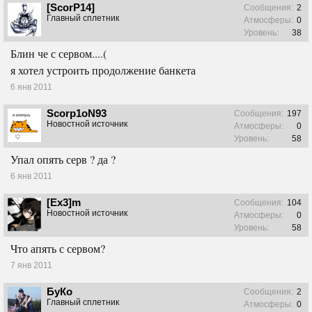
[ScorP14]
Сообщения:
2
Главный сплетник
Атмосферы:
0
Уровень:
38
Блин че с сервом....(
я хотел устроить продолжение банкета
6 янв 2011
Scorp1oN93
Сообщения:
197
Новостной источник
Атмосферы:
0
Уровень:
58
Упал опять серв ? да ?
6 янв 2011
[Ex3]m
Сообщения:
104
Новостной источник
Атмосферы:
0
Уровень:
58
Что апять с сервом?
7 янв 2011
БуКо
Сообщения:
2
Главный сплетник
Атмосферы:
0