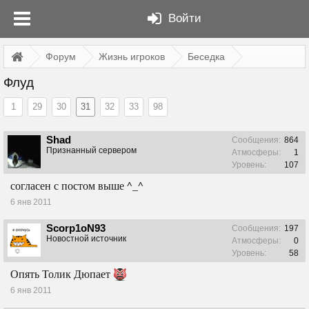
Войти
Форум
Жизнь игроков
Беседка
Флуд
1
29
30
31
32
33
98
Shad
Сообщения:
864
Признанный сервером
Атмосферы:
1
Уровень:
107
согласен с постом выше ^_^
6 янв 2011
Scorp1oN93
Сообщения:
197
Новостной источник
Атмосферы:
0
Уровень:
58
Опять Толик Дюпает
6 янв 2011