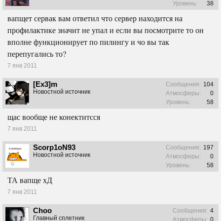
Уровень:
38
вапщет сервак вам ответил что сервер находится на
профилактике значит не упал и если вы посмотрите то он
вполне функционирует по пилингу и чо вы так
перепугались то?
7 янв 2011
[Ex3]m
Сообщения:
104
Новостной источник
Атмосферы:
0
Уровень:
58
щас вообще не конектитсся
7 янв 2011
Scorp1oN93
Сообщения:
197
Новостной источник
Атмосферы:
0
Уровень:
58
ТА вапще хД
7 янв 2011
Choo
Сообщения:
4
Главный сплетник
Атмосферы:
0