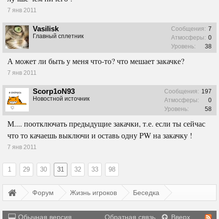
7 янв 2011
Vasilisk
Сообщения:
7
Главный сплетник
Атмосферы:
0
Уровень:
38
А может ли быть у меня что-то? что мешает закачке?
7 янв 2011
Scorp1oN93
Сообщения:
197
Новостной источник
Атмосферы:
0
Уровень:
58
М.... поотключать предыдущие закачки, т.е. если ты сейчас
что то качаешь выключи и оставь одну PW на закачку !
7 янв 2011
1
29
30
31
32
33
98
Форум
Жизнь игроков
Беседка
Обычная версия
Обратная связь
Вверх