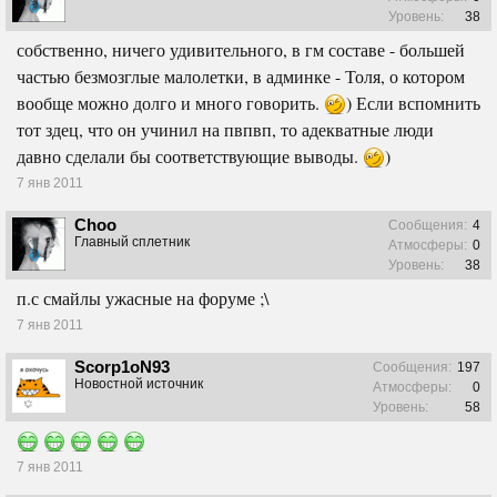
Уровень:
38
собственно, ничего удивительного, в гм составе - большей
частью безмозглые малолетки, в админке - Толя, о котором
вообще можно долго и много говорить.
) Если вспомнить
тот здец, что он учинил на пвпвп, то адекватные люди
давно сделали бы соответствующие выводы.
)
7 янв 2011
Choo
Сообщения:
4
Главный сплетник
Атмосферы:
0
Уровень:
38
п.с смайлы ужасные на форуме ;\
7 янв 2011
Scorp1oN93
Сообщения:
197
Новостной источник
Атмосферы:
0
Уровень:
58
7 янв 2011