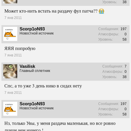
Уровень:
38
Может кто-нить встать на раздачу фул патча??
7 янв 2011
Scorp1oN93
Сообщения:
197
Новостной источник
Атмосферы:
0
Уровень:
58
ЯЯЯ попробую
7 янв 2011
Vasilisk
Сообщения:
7
Главный сплетник
Атмосферы:
0
Уровень:
38
Спс, а то уже 3 день нико в сидах нету
7 янв 2011
Scorp1oN93
Сообщения:
197
Новостной источник
Атмосферы:
0
Уровень:
58
Нз, только Увы, у меня раздача маленькая, но все ровно
лучше чем ничего !