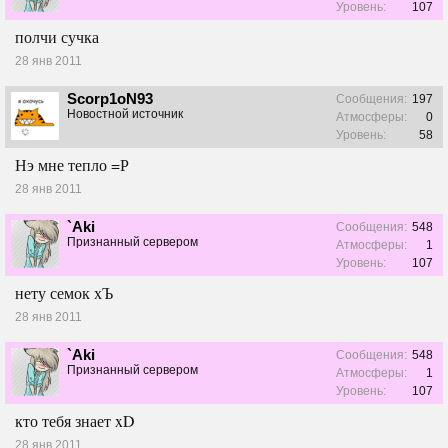
Уровень:
107
полчи сучка
28 янв 2011
Scorp1oN93
Сообщения:
197
Новостной источник
Атмосферы:
0
Уровень:
58
Нэ мне тепло =Р
28 янв 2011
`Aki
Сообщения:
548
Признанный сервером
Атмосферы:
1
Уровень:
107
нету семок хЪ
28 янв 2011
`Aki
Сообщения:
548
Признанный сервером
Атмосферы:
1
Уровень:
107
кто тебя знает xD
28 янв 2011