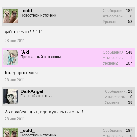
_cold_
Сообщения:
187
Новостной источник
Атмосферы:
0
Уровень:
58
дайте семок!!!!111
28 янв 2011
`Aki
Сообщения:
548
Признанный сервером
Атмосферы:
1
Уровень:
107
Колд проснулся
28 янв 2011
DarkAngel
Сообщения:
28
Главный сплетник
Атмосферы:
0
Уровень:
38
Аки кабель цыц иди кушать готовь !!!
28 янв 2011
_cold_
Сообщения:
187
Новостной источник
Атмосферы:
0