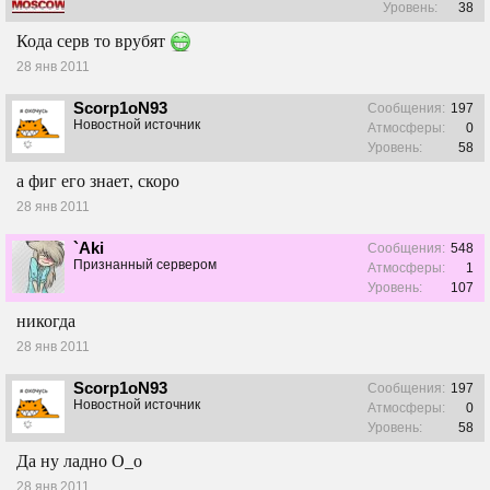
Уровень:
38
Кода серв то врубят
28 янв 2011
Scorp1oN93
Сообщения:
197
Новостной источник
Атмосферы:
0
Уровень:
58
а фиг его знает, скоро
28 янв 2011
`Aki
Сообщения:
548
Признанный сервером
Атмосферы:
1
Уровень:
107
никогда
28 янв 2011
Scorp1oN93
Сообщения:
197
Новостной источник
Атмосферы:
0
Уровень:
58
Да ну ладно О_о
28 янв 2011