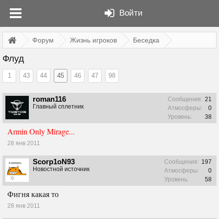
Войти
Форум
Жизнь игроков
Беседка
Флуд
1
43
44
45
46
47
98
roman116
Сообщения:
21
Главный сплетник
Атмосферы:
0
Уровень:
38
Armin Only Mirage...
28 янв 2011
Scorp1oN93
Сообщения:
197
Новостной источник
Атмосферы:
0
Уровень:
58
Фигня какая то
28 янв 2011