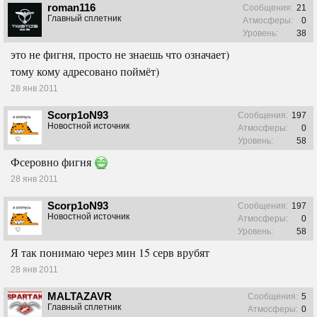
roman116
Сообщения:
21
Главный сплетник
Атмосферы:
0
Уровень:
38
это не фигня, просто не знаешь что означает)
тому кому адресовано поймёт)
28 янв 2011
Scorp1oN93
Сообщения:
197
Новостной источник
Атмосферы:
0
Уровень:
58
Фсеровно фигня
28 янв 2011
Scorp1oN93
Сообщения:
197
Новостной источник
Атмосферы:
0
Уровень:
58
Я так понимаю через мин 15 серв врубят
28 янв 2011
MALTAZAVR
Сообщения:
5
Главный сплетник
Атмосферы:
0