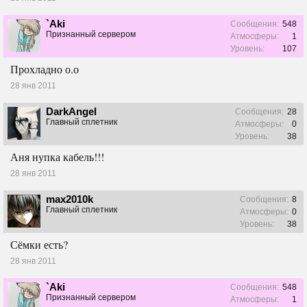
`Aki
Сообщения:
548
Признанный сервером
Атмосферы:
1
Уровень:
107
Прохладно о.о
28 янв 2011
DarkAngel
Сообщения:
28
Главный сплетник
Атмосферы:
0
Уровень:
38
Аня нупка кабель!!!
28 янв 2011
max2010k
Сообщения:
8
Главный сплетник
Атмосферы:
0
Уровень:
38
Сёмки есть?
28 янв 2011
`Aki
Сообщения:
548
Признанный сервером
Атмосферы:
1