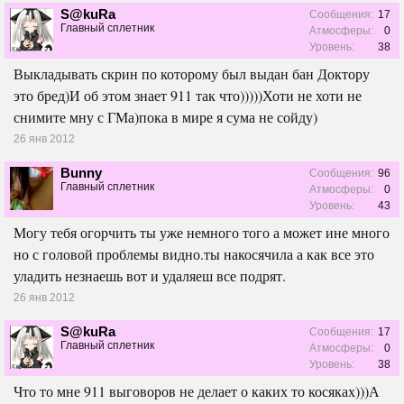
S@kuRa
Сообщения:
17
Главный сплетник
Атмосферы:
0
Уровень:
38
Выкладывать скрин по которому был выдан бан Доктору
это бред)И об этом знает 911 так что)))))Хоти не хоти не
снимите мну с ГМа)пока в мире я сума не сойду)
26 янв 2012
Bunny
Сообщения:
96
Главный сплетник
Атмосферы:
0
Уровень:
43
Могу тебя огорчить ты уже немного того а может ине много
но с головой проблемы видно.ты накосячила а как все это
уладить незнаешь вот и удаляеш все подрят.
26 янв 2012
S@kuRa
Сообщения:
17
Главный сплетник
Атмосферы:
0
Уровень:
38
Что то мне 911 выговоров не делает о каких то косяках)))А