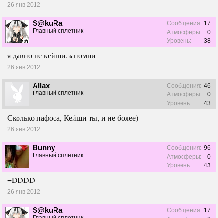
26 янв 2012
S@kuRa
Сообщения:
17
Главный сплетник
Атмосферы:
0
Уровень:
38
я давно не кейши.запомни
26 янв 2012
Allax
Сообщения:
46
Главный сплетник
Атмосферы:
0
Уровень:
43
Сколько пафоса, Кейши ты, и не более)
26 янв 2012
Bunny
Сообщения:
96
Главный сплетник
Атмосферы:
0
Уровень:
43
=DDDD
26 янв 2012
S@kuRa
Сообщения:
17
Главный сплетник