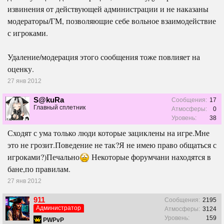
извинения от действующей администрации и не наказаны
модераторы/ГМ, позволяющие себе вольное взаимодействие
с игроками.
Удаление/модерация этого сообщения тоже повлияет на
оценку.
27 янв 2012
S@kuRa
Сообщения:
17
Главный сплетник
Атмосферы:
0
Уровень:
38
Сходят с ума только люди которые зациклены на игре.Мне
это не грозит.Поведение не так?Я не имею право общаться с
игроками?)Печально
Некоторые форумчани находятся в
бане,по правилам.
27 янв 2012
911
Сообщения:
2195
Администратор
Атмосферы:
3124
Уровень:
159
PWPvP