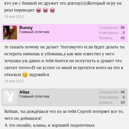
кто уж с бошкой не дружит это доктор)))))Который игру на
реал переводит
26 янв 2012
Bunny
Сообщения:
96
Главный сплетник
Атмосферы:
0
Уровень:
43
те сказать почему не делает ?потомучто если будет делать ты
истерить начнешь и убежишь,а как мне известно у него
хочушка уж давно и тебя боится он испугнуть и думает что
светит чтото=D он кстате со мной встретится хотел на что я
отказала
задумайся
26 янв 2012
Allax
Сообщения:
46
Главный сплетник
Атмосферы:
0
Уровень:
43
Кейши, ты дождёшься что из-за тебя Сергей потеряет все то,
чего он добивался!
А это онлайн, кланы, и хороший подопечных