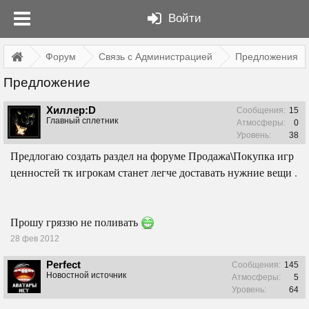
Войти
Форум
Связь с Администрацией
Предложения
Предложение
Хиллер:D
Сообщения:
15
Главный сплетник
Атмосферы:
0
Уровень:
38
Предлогаю создать раздел на форуме Продажа\Покупка игр
ценностей тк игрокам станет легче доставать нужние вещи .
Прошу гряззю не поливать
28 фев 2012
Perfect
Сообщения:
145
Новостной источник
Атмосферы:
5
Уровень:
64