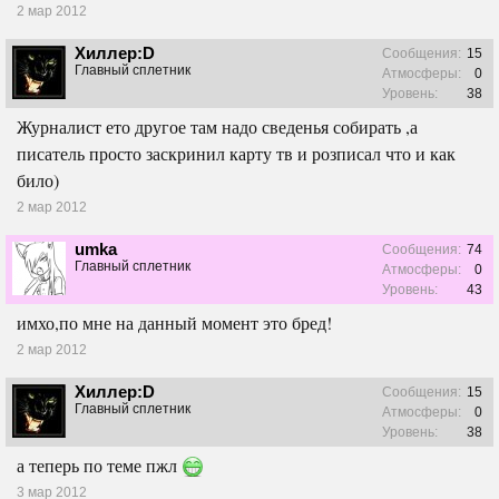
2 мар 2012
Хиллер:D
Сообщения:
15
Главный сплетник
Атмосферы:
0
Уровень:
38
Журналист ето другое там надо сведенья собирать ,а
писатель просто заскринил карту тв и розписал что и как
било)
2 мар 2012
umka
Сообщения:
74
Главный сплетник
Атмосферы:
0
Уровень:
43
имхо,по мне на данный момент это бред!
2 мар 2012
Хиллер:D
Сообщения:
15
Главный сплетник
Атмосферы:
0
Уровень:
38
а теперь по теме пжл
3 мар 2012