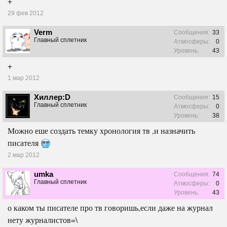
+
29 фев 2012
Verm
Сообщения:
33
Главный сплетник
Атмосферы:
0
Уровень:
43
+
1 мар 2012
Хиллер:D
Сообщения:
15
Главный сплетник
Атмосферы:
0
Уровень:
38
Можно еше создать темку хронология тв ,и назначить
писателя
2 мар 2012
umka
Сообщения:
74
Главный сплетник
Атмосферы:
0
Уровень:
43
о каком ты писателе про тв говоришь,если даже на журнал
нету журналистов=\