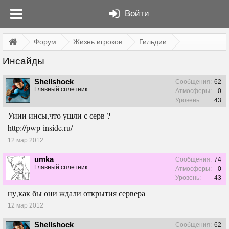
Войти
Форум
Жизнь игроков
Гильдии
Инсайды
Shellshock
Сообщения:
62
Главный сплетник
Атмосферы:
0
Уровень:
43
Уиии инсы,что ушли с серв ?
http://pwp-inside.ru/
12 мар 2012
umka
Сообщения:
74
Главный сплетник
Атмосферы:
0
Уровень:
43
ну,как бы они ждали открытия сервера
12 мар 2012
Shellshock
Сообщения:
62