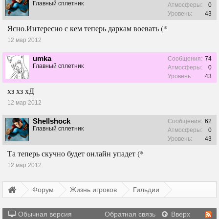
Главный сплетник
Атмосферы:
0
Уровень:
43
Ясно.Интересно с кем теперь даркам воевать (*
12 мар 2012
umka
Сообщения:
74
Главный сплетник
Атмосферы:
0
Уровень:
43
хз хз хД
12 мар 2012
Shellshock
Сообщения:
62
Главный сплетник
Атмосферы:
0
Уровень:
43
Та теперь скучно будет онлайн упадет (*
12 мар 2012
Форум
Жизнь игроков
Гильдии
Обычная версия
Обратная связь
Вверх