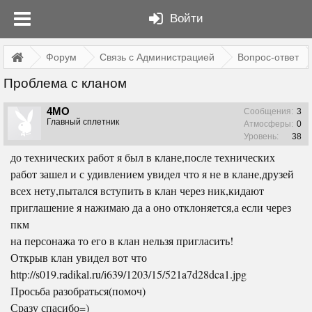
Войти
Форум
Связь с Администрацией
Вопрос-ответ
Проблема с кланом
4MO
Сообщения:
3
Главный сплетник
Атмосферы:
0
Уровень:
38
до технических работ я был в клане,после технических
работ зашел и с удивлением увидел что я не в клане,друзей
всех нету,пытался вступить в клан через ник,кидают
приглашение я нажимаю да а оно отклоняется,а если через
пкм
на персонажа то его в клан нельзя пригласить!
Открыв клан увидел вот что
http://s019.radikal.ru/i639/1203/15/521a7d28dca1.jpg
Просьба разобраться(помоч)
Сразу спасибо=)