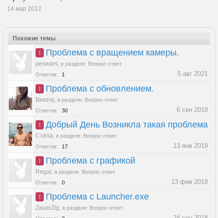
14 мар 2012
Похожие темы
Проблема с вращением камеры.
I
peswars
,
в разделе:
Вопрос-ответ
5 авг 2021
Ответов:
1
Проблема с обновлением.
I
Викачу
,
в разделе:
Вопрос-ответ
6 сен 2019
Ответов:
30
Добрый День Возникла такая проблема
I
Стёпа
,
в разделе:
Вопрос-ответ
13 янв 2019
Ответов:
17
Проблема с графикой
I
Regal
,
в разделе:
Вопрос-ответ
13 фев 2018
Ответов:
0
Проблема с Launcher.exe
I
ZauerZig
,
в разделе:
Вопрос-ответ
24 сен 2018