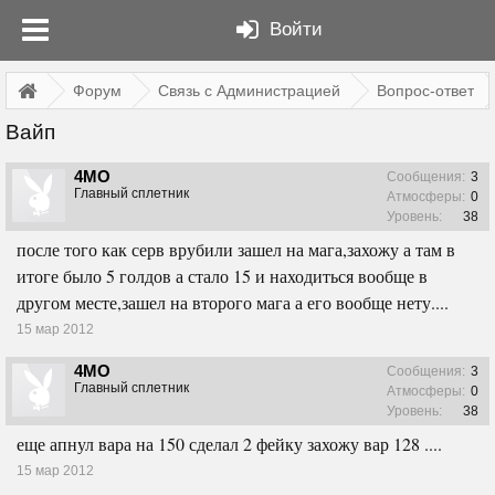
Войти
Форум
Связь с Администрацией
Вопрос-ответ
Вайп
4MO
Сообщения:
3
Главный сплетник
Атмосферы:
0
Уровень:
38
после того как серв врубили зашел на мага,захожу а там в
итоге было 5 голдов а стало 15 и находиться вообще в
другом месте,зашел на второго мага а его вообще нету....
15 мар 2012
4MO
Сообщения:
3
Главный сплетник
Атмосферы:
0
Уровень:
38
еще апнул вара на 150 сделал 2 фейку захожу вар 128 ....
15 мар 2012