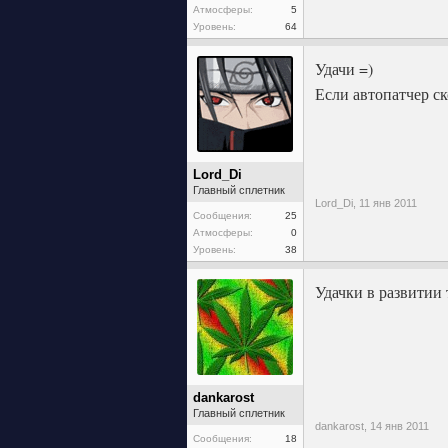
Атмосферы:
5
Уровень:
64
Удачи =)
Если автопатчер 
Lord_Di
Главный сплетник
Lord_Di,
11 янв 2011
Сообщения:
25
Атмосферы:
0
Уровень:
38
Удачки в развитии
dankarost
Главный сплетник
dankarost,
14 янв 2011
Сообщения:
18