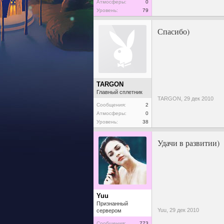
Атмосферы:
0
Уровень:
79
Спасибо)
TARGON
Главный сплетник
TARGON,
29 дек 2010
Сообщения:
2
Атмосферы:
0
Уровень:
38
Удачи в развитии)
Yuu
Признанный
Yuu,
29 дек 2010
сервером
Сообщения:
773