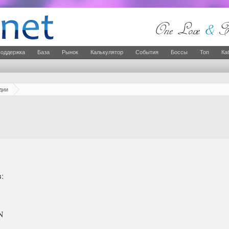
оддержка
База
Рынок
Калькулятор
События
Боссы
Топ
Ка
дии
:
N