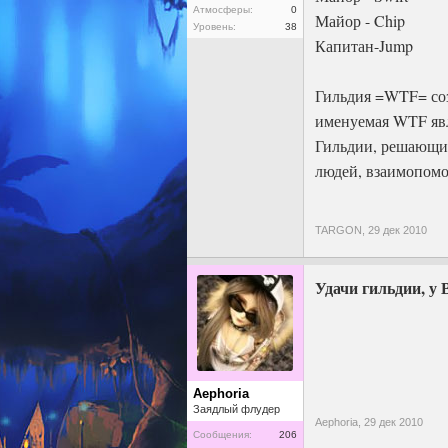
Атмосферы:
0
Майор - Chip
Уровень:
38
Капитан-Jump
Гильдия =WTF= соз
именуемая WTF яв
Гильдии, решающим
людей, взаимопомо
TARGON,
29 дек 2010
Удачи гильдии, у 
Aephoria
Заядлый флудер
Aephoria,
29 дек 2010
Сообщения:
206