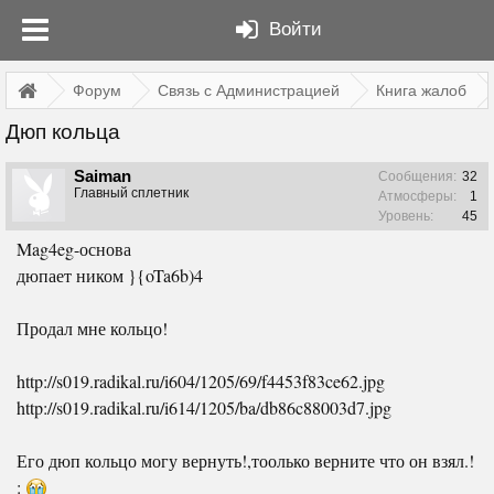
Войти
Форум
Связь с Администрацией
Книга жалоб
Дюп кольца
Saiman
Сообщения:
32
Главный сплетник
Атмосферы:
1
Уровень:
45
Mag4eg-основа
дюпает ником }{oTa6b)4
Продал мне кольцо!
http://s019.radikal.ru/i604/1205/69/f4453f83ce62.jpg
http://s019.radikal.ru/i614/1205/ba/db86c88003d7.jpg
Его дюп кольцо могу вернуть!,тоолько верните что он взял.!
: