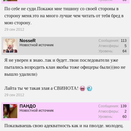
По себе не суди.Покажи мне тишину со своей стороны в
сторону меня.это на много лучше чем читать от тебя бред в
мою сторону.
29 сен 2012
NosseR
Сообщения:
113
Новостной источник
Атмосферы:
5
Уровень:
64
Я не уверен я знаю..так и будет..твои последователи уже
пытались возродить клан якобы тоже офицеры были)))но не
вышло удалили)
Лайта ты че такая злая а СВИНОТА!
29 сен 2012
ПАНДО
Сообщения:
139
Новостной источник
Атмосферы:
2
Уровень:
60
Показываешь свою адекватность как и на пволде. молодец.