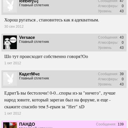
iceBer[G]
Сообщения:
47
Главный сплетник
Атмосферы:
0
Уровень:
43
Хорош ругаться , становитесь как я адекватным.
30 сен 2012
Versace
Сообщения:
43
Главный сплетник
Атмосферы:
0
Уровень:
43
Шо тут происходит собственно говоря?Оо
1 окт 2012
КадетМчс
Сообщения:
39
Главный сплетник
Атмосферы:
0
Уровень:
43
ЕдритЪ вы бестолочи! 0-0...споры из-за "ничего", лучше
народ зовите, который зареган был на форуме, и еще -
скажите спасибо тем 5-ерым за "Нет" xD
1 окт 2012
ПАНДО
Сообщения:
139