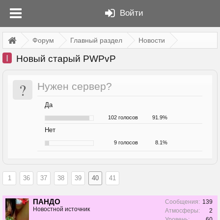
Войти
Форум
Главный раздел
Новости
I
Новый старый PWPvP
?
Нужен сервер?
Да
102 голосов
91.9%
Нет
9 голосов
8.1%
1
36
37
38
39
40
41
ПАНДО
Сообщения:
139
Новостной источник
Атмосферы:
2
Уровень:
60