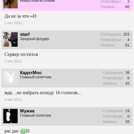
Новостной источник
Атмосферы:
2
Уровень:
60
Да не за что =D
1 окт 2012
starf
Сообщения:
253
Заядлый флудер
Атмосферы:
4
Уровень:
81
Сервер тестится
2 окт 2012
КадетМчс
Сообщения:
39
Главный сплетник
Атмосферы:
0
Уровень:
43
мда....не набрать походу 16 голосов...
4 окт 2012
Мужик
Сообщения:
19
Главный сплетник
Атмосферы:
0
Уровень:
38
рас рас
D