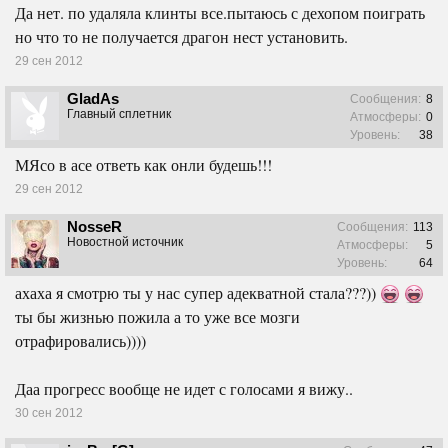
Да нет. по удаляла клинты все.пытаюсь с дехопом поиграть
но что то не получается драгон нест установить.
29 сен 2012
GladAs
Сообщения:
8
Главный сплетник
Атмосферы:
0
Уровень:
38
МЯсо в асе ответь как онли будешь!!!
29 сен 2012
NosseR
Сообщения:
113
Новостной источник
Атмосферы:
5
Уровень:
64
ахаха я смотрю ты у нас супер адекватной стала???))
ты бы жизнью пожила а то уже все мозги
отрафировались))))
Даа прогресс вообще не идет с голосами я вижу..
30 сен 2012