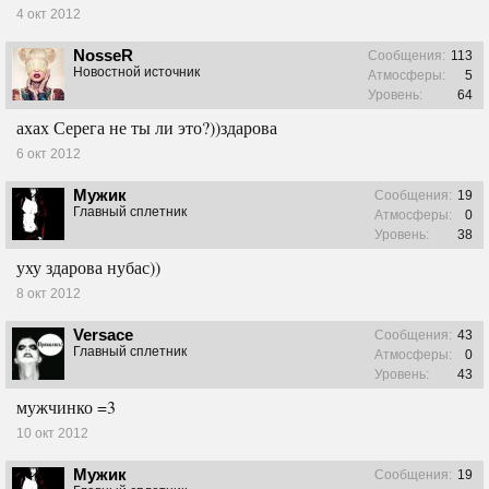
4 окт 2012
NosseR
Сообщения:
113
Новостной источник
Атмосферы:
5
Уровень:
64
ахах Серега не ты ли это?))здарова
6 окт 2012
Мужик
Сообщения:
19
Главный сплетник
Атмосферы:
0
Уровень:
38
уху здарова нубас))
8 окт 2012
Versace
Сообщения:
43
Главный сплетник
Атмосферы:
0
Уровень:
43
мужчинко =3
10 окт 2012
Мужик
Сообщения:
19