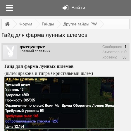
Войти
Форум
Гайды
Другие гайды PW
Гайд для фарма лунных шлемов
qweqweqwe
Сообщения:
1
Главный сплетник
Атмосферы:
0
Уровень:
38
Гайд для фарма лунных шлемов
(
/
)
шлем дракона и тигра
кристальный шлем