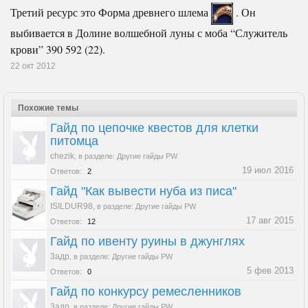
Третий ресурс это Форма древнего шлема
. Он
выбивается в Долине волшебной луны с моба “Служитель
крови” 390 592 (22).
22 окт 2012
Похожие темы
Гайд по цепочке квестов для клетки
питомца
chezik
,
в разделе:
Другие гайды PW
19 июл 2016
Ответов:
2
Гайд "Как вывести нуба из писа"
ISILDUR98
,
в разделе:
Другие гайды PW
17 авг 2015
Ответов:
12
Гайд по ивенту руины в джунглях
3адр
,
в разделе:
Другие гайды PW
5 фев 2013
Ответов:
0
Гайд по конкурсу ремесленников
3адр
,
в разделе:
Другие гайды PW