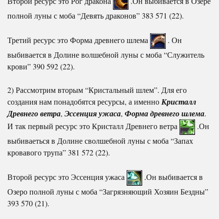
Второй ресурс это Рог дракона
.Он выбивается в Озере
полной луны с моба “Девять драконов” 383 571 (22).
Третий ресурс это Форма древнего шлема
. Он
выбивается в Долине волшебной луны с моба “Служитель
крови” 390 592 (22).
2) Рассмотрим вторым “Кристальный шлем”. Для его
создания нам понадобятся ресурсы, а именно
Кристалл
Древнего ветра
,
Эссенция ужаса
,
Форма древнего шлема
.
И так первый ресурс это Кристалл Древнего ветра
.Он
выбиваеться в Долине сволшебной луны с моба “Запах
кровавого трупа” 381 572 (22).
Второй ресурс это Эссенция ужаса
.Он выбивается в
Озеро полной луны с моба “Загрязняющий Хозяин Бездны”
393 570 (21).