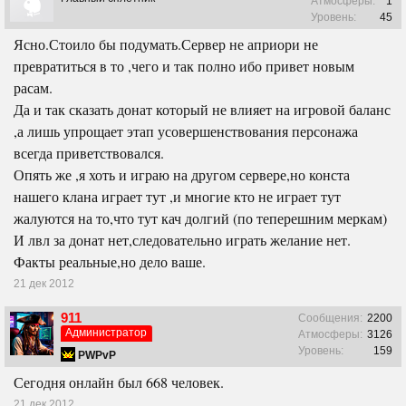
Атмосферы:
1
Уровень:
45
Ясно.Стоило бы подумать.Сервер не априори не
превратиться в то ,чего и так полно ибо привет новым
расам.
Да и так сказать донат который не влияет на игровой баланс
,а лишь упрощает этап усовершенствования персонажа
всегда приветствовался.
Опять же ,я хоть и играю на другом сервере,но конста
нашего клана играет тут ,и многие кто не играет тут
жалуются на то,что тут кач долгий (по теперешним меркам)
И лвл за донат нет,следовательно играть желание нет.
Факты реальные,но дело ваше.
21 дек 2012
911
Сообщения:
2200
Администратор
Атмосферы:
3126
Уровень:
159
PWPvP
Сегодня онлайн был 668 человек.
21 дек 2012