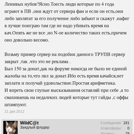
Ленивых нубов?Ясно.Тоесть люди которые по 4 года
играют в ПВ ,они ждут от сервера фан и если он есть,они
либо заплятат за его получение либо забьют и скажут ,нафиг
я лучше поиграю там где не надо убивать время на
кач.Опять же не все ,но N-ое количество таких есть,причем
оно довольно весомо.
Возьму пример сервер на подобии данного ТРУПВ сервер
закрыт ,так ,что это не реклама .
Был 150 за донат,дак на форуме никогда не было не единой
жалобы на то,что лвл за донат.Ибо есть время качайся,нет
заплати и получай удовольствие.Простая арифметика.
И впреть свои глупые высказывания оставляй при себе ,а то
смахиваешь на недалеких людей которые тут гайды ,с оффы
штампуют.
21 дек 2012
WildC@t
Сообщения:
181
Заядлый флудер
Атмосферы:
0
Уровень:
79