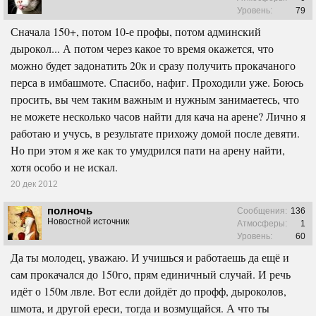
Уровень:
79
Сначала 150+, потом 10-е профы, потом админский
дырокол... А потом через какое то время окажется, что
можно будет задонатить 20к и сразу получить прокачаного
перса в имбашмоте. Спасибо, нафиг. Проходили уже. Боюсь
просить, вы чем таким важным и нужным занимаетесь, что
не можете несколько часов найти для кача на арене? Лично я
работаю и учусь, в результате прихожу домой после девяти.
Но при этом я же как то умудрился пати на арену найти,
хотя особо и не искал.
20 дек 2012
полночь
Сообщения:
136
Новостной источник
Атмосферы:
1
Уровень:
60
Да ты молодец, уважаю. И учишься и работаешь да ещё и
сам прокачался до 150го, прям единичный случай. И речь
идёт о 150м лвле. Вот если дойдёт до профф, дыроколов,
шмота, и другой ереси, тогда и возмущайся. А что ты