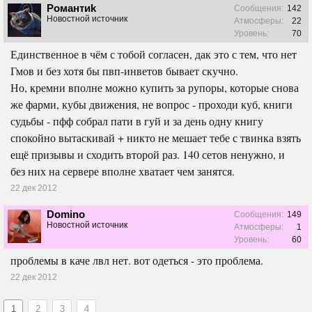
Pомантиk
Сообщения:
142
Новостной источник
Атмосферы:
22
Уровень:
70
Единственное в чём с тобой согласен, дак это с тем, что нет
Гмов и без хотя бы пвп-инветов бывает скучно.
Но, кремни вполне можно купить за рупоры, которые снова
же фарми, кубы движения, не вопрос - проходи куб, книги
судьбы - пфф собрал пати в гуй и за день одну книгу
спокойно вытаскивай + никто не мешает тебе с твинка взять
ещё призывы и сходить второй раз. 140 сетов ненужно, и
без них на сервере вполне хватает чем занятся.
22 дек 2012
Domino
Сообщения:
149
Новостной источник
Атмосферы:
1
Уровень:
60
проблемы в каче лвл нет. вот одеться - это проблема.
22 дек 2012
1
2
3
4