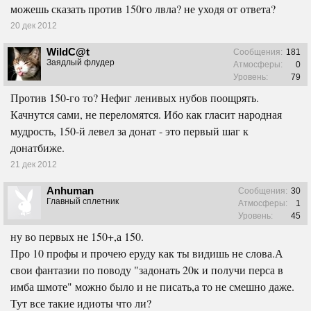
можешь сказать против 150го лвла? не уходя от ответа?
20 дек 2012
WildC@t
Сообщения:
181
Заядлый флудер
Атмосферы:
0
Уровень:
79
Против 150-го то? Нефиг ленивых нубов поощрять.
Качнутся сами, не переломятся. Ибо как гласит народная
мудрость, 150-й левел за донат - это первый шаг к
донатбиже.
21 дек 2012
Anhuman
Сообщения:
30
Главный сплетник
Атмосферы:
1
Уровень:
45
ну во первых не 150+,а 150.
Про 10 профы и прочею еруду как ты видишь не слова.А
свои фантазии по поводу "задонать 20к и получи перса в
имба шмоте" можно было и не писать,а то не смешно даже.
Тут все такие идиоты что ли?