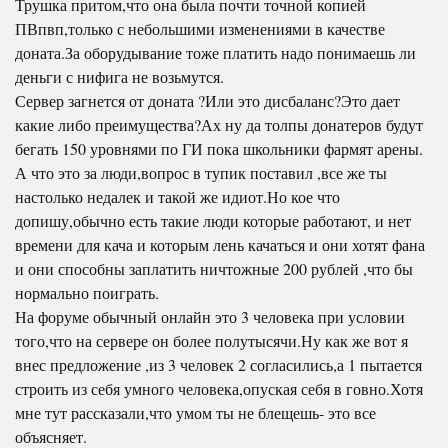
Трушка притом,что она была почти точной копией
ПВпвп,только с небольшими изменениями в качестве
доната.За оборудывание тоже платить надо понимаешь ли
деньги с нифига не возьмутся.
Сервер загнется от доната ?Или это дисбаланс?Это дает
какие либо преимущества?Ах ну да толпы донатеров будут
бегать 150 уровнями по ГИ пока школьники фармят арены.
А что это за люди,вопрос в тупик поставил ,все же ты
настолько недалек и такой же идиот.Но кое что
допишу,обычно есть такие люди которые работают, и нет
времени для кача и которым лень качаться и они хотят фана
и они способны заплатить ничтожные 200 рублей ,что бы
нормально поиграть.
На форуме обычный онлайн это 3 человека при условии
того,что на сервере он более полутысячи.Ну как же вот я
внес предложение ,из 3 человек 2 согласились,а 1 пытается
строить из себя умного человека,опуская себя в говно.Хотя
мне тут рассказали,что умом ты не блещешь- это все
объясняет.