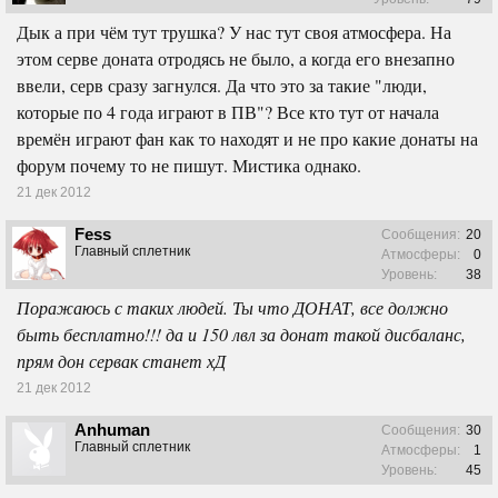
Дык а при чём тут трушка? У нас тут своя атмосфера. На
этом серве доната отродясь не было, а когда его внезапно
ввели, серв сразу загнулся. Да что это за такие "люди,
которые по 4 года играют в ПВ"? Все кто тут от начала
времён играют фан как то находят и не про какие донаты на
форум почему то не пишут. Мистика однако.
21 дек 2012
Fess
Сообщения:
20
Главный сплетник
Атмосферы:
0
Уровень:
38
Поражаюсь с таких людей. Ты что ДОНАТ, все должно
быть бесплатно!!! да и 150 лвл за донат такой дисбаланс,
прям дон сервак станет хД
21 дек 2012
Anhuman
Сообщения:
30
Главный сплетник
Атмосферы:
1
Уровень:
45