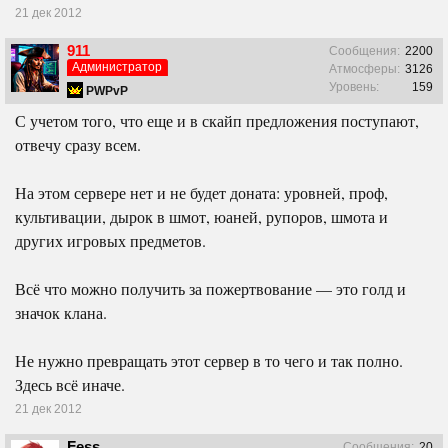
21 дек 2012
911
Сообщения:
2200
Администратор
Атмосферы:
3126
Уровень:
159
PWPvP
С учетом того, что еще и в скайп предложения поступают,
отвечу сразу всем.
На этом сервере нет и не будет доната: уровней, проф,
культивации, дырок в шмот, юаней, рупоров, шмота и
других игровых предметов.
Всё что можно получить за пожертвование — это голд и
значок клана.
Не нужно превращать этот сервер в то чего и так полно.
Здесь всё иначе.
21 дек 2012
Fess
Сообщения:
20