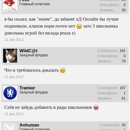
Главный сплетник
Атмосферы:
0
Уровень:
38
я бы сказал, как "иначе", да забанят хД Онлайн бы лучше
поднимали, кланов норм почти нет
зато 3 школьника
довольны игрой без вклада реала х)
21 дек 2012
WildC@t
Сообщения:
181
Заядлый флудер
Атмосферы:
0
Уровень:
79
Что и требовалось доказать
21 дек 2012
Tramior
Сообщения:
187
Заядлый флудер
Атмосферы:
1
Уровень:
81
Себя не забудь добавить в ряды школьников
21 дек 2012
Anhuman
Сообщения:
30
Главный сплетник