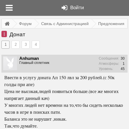
Войти
Форум
Связь с Администрацией
Предложения
I
Донат
1
2
3
4
Anhuman
Сообщения:
30
Главный сплетник
Атмосферы:
1
Уровень:
45
Ввести в услугу доната Ап 150 лвл за 200 рублей.(с 50к
голды при апе)
Цена не высокая,людей появиться больше.(все же многих
напрягает данный кач)
У многих людей нет времени на то,что бы сидеть несколько
часов в игре в поисках пати.
Баланса это не нарушит ,никак.
Так,что думайте.