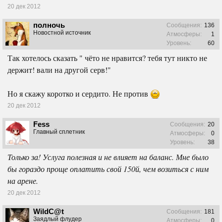
20 дек 2012
полночь
Сообщения:
136
Новостной источник
Атмосферы:
1
Уровень:
60
Так хотелось сказать " чёто не нравится? тебя тут никто не
держит! вали на другой серв!"
Но я скажу коротко и сердито. Не против
20 дек 2012
Fess
Сообщения:
20
Главный сплетник
Атмосферы:
0
Уровень:
38
Только за! Услуга полезная и не влияет на баланс. Мне было
бы гораздо проще оплатить свой 150й, чем возиться с ним
на арене.
20 дек 2012
WildC@t
Сообщения:
181
Заядлый флудер
Атмосферы:
0