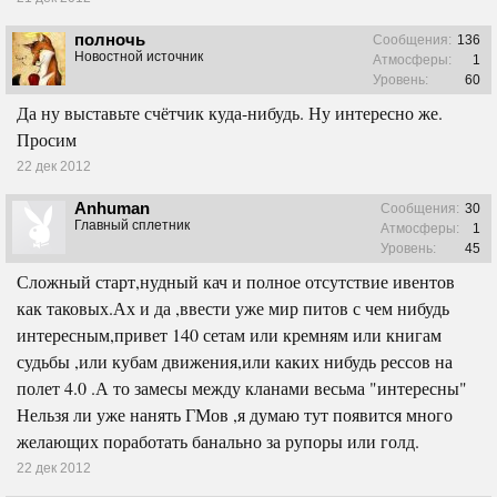
полночь
Сообщения:
136
Новостной источник
Атмосферы:
1
Уровень:
60
Да ну выставьте счётчик куда-нибудь. Ну интересно же.
Просим
22 дек 2012
Anhuman
Сообщения:
30
Главный сплетник
Атмосферы:
1
Уровень:
45
Сложный старт,нудный кач и полное отсутствие ивентов
как таковых.Ах и да ,ввести уже мир питов с чем нибудь
интересным,привет 140 сетам или кремням или книгам
судьбы ,или кубам движения,или каких нибудь рессов на
полет 4.0 .А то замесы между кланами весьма "интересны"
Нельзя ли уже нанять ГМов ,я думаю тут появится много
желающих поработать банально за рупоры или голд.
22 дек 2012