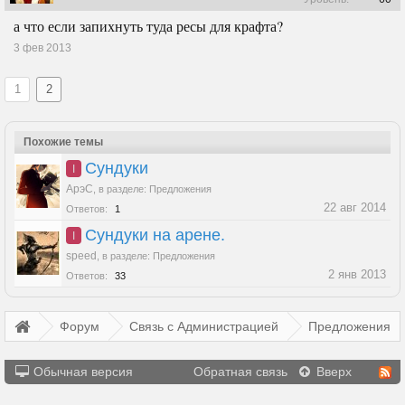
а что если запихнуть туда ресы для крафта?
3 фев 2013
1
2
Похожие темы
Сундуки
I
АрэС
,
в разделе:
Предложения
22 авг 2014
Ответов:
1
Сундуки на арене.
I
speed
,
в разделе:
Предложения
2 янв 2013
Ответов:
33
Форум
Связь с Администрацией
Предложения
Обычная версия
Обратная связь
Вверх