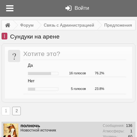
Войти
Форум
Связь с Администрацией
Предложения
I
Сундуки на арене
?
Хотите это?
Да
16 голосов
76.2%
Нет
5 голосов
23.8%
1
2
полночь
Сообщения:
136
Новостной источник
Атмосферы:
1
Уровень:
60