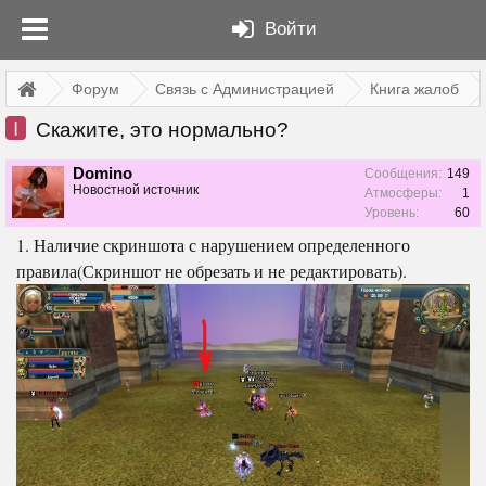
Войти
Форум
Связь с Администрацией
Книга жалоб
I
Скажите, это нормально?
Domino
Сообщения:
149
Новостной источник
Атмосферы:
1
Уровень:
60
1. Наличие скриншота с нарушением определенного
правила(Скриншот не обрезать и не редактировать).