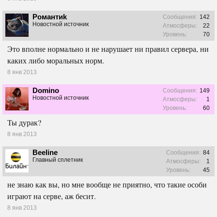
Pомантиk
Сообщения:
142
Новостной источник
Атмосферы:
22
Уровень:
70
Это вполне нормально и не нарушает ни правил сервера, ни
каких либо моральных норм.
8 янв 2013
Domino
Сообщения:
149
Новостной источник
Атмосферы:
1
Уровень:
60
Ты дурак?
8 янв 2013
Beeline
Сообщения:
84
Главный сплетник
Атмосферы:
1
Уровень:
45
не знаю как вы, но мне вообще не приятно, что такие особи
играют на серве, аж бесит.
8 янв 2013