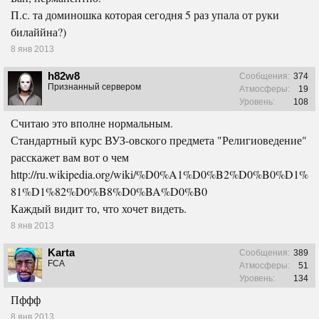
П.с. та доминошка которая сегодня 5 раз упала от руки
билаййна?)
8 янв 2013
h82w8
Сообщения:
374
Признанный сервером
Атмосферы:
19
Уровень:
108
Считаю это вполне нормальным.
Стандартный курс ВУЗ-овского предмета "Религиоведение"
расскажет вам вот о чем
http://ru.wikipedia.org/wiki/%D0%A1%D0%B2%D0%B0%D1%
81%D1%82%D0%B8%D0%BA%D0%B0
Каждый видит то, что хочет видеть.
8 янв 2013
Karta
Сообщения:
389
FCA
Атмосферы:
51
Уровень:
134
Пффф
8 янв 2013