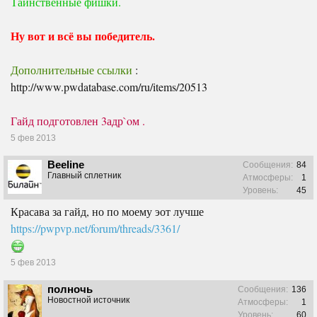
Таинственные фишки.
Ну вот и всё вы победитель.
Дополнительные ссылки
:
http://www.pwdatabase.com/ru/items/20513
Гайд подготовлен 3адр`oм .
5 фев 2013
Beeline
Сообщения:
84
Главный сплетник
Атмосферы:
1
Уровень:
45
Красава за гайд, но по моему эот лучше
https://pwpvp.net/forum/threads/3361/
5 фев 2013
полночь
Сообщения:
136
Новостной источник
Атмосферы:
1
Уровень:
60