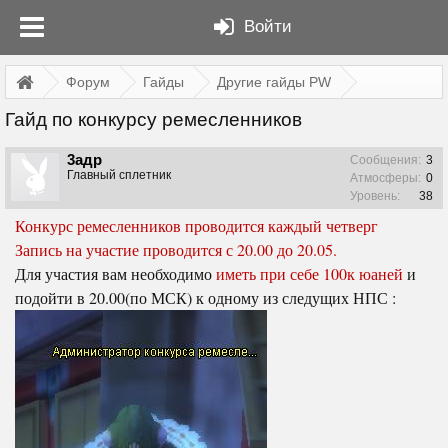
Войти
Форум
Гайды
Другие гайды PW
Гайд по конкурсу ремесленников
3адр
Сообщения:
3
Главный сплетник
Атмосферы:
0
Уровень:
38
Конкурс ремесленников проводится каждый четверг
Запись на участие проводится с 20.00 до 20.05.
Для участия вам необходимо
иметь при себе 100к юаней
и
подойти в 20.00(по МСК) к одному из следущих НПС :