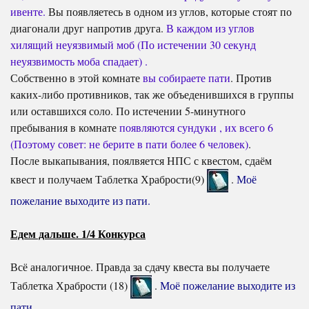
ивенте.
Вы появляетесь в одном из углов, которые стоят по
диагонали друг напротив друга.
В каждом из углов
хилящий неуязвимый моб (По истечении 30 секунд
неуязвимость моба спадает) .
Собственно в этой комнате
вы собираете пати
. Против
каких-либо противников, так же объеденившихся в группы
или оставшихся соло. По истечении 5-минутного
пребывания в комнате
появляются сундуки , их всего 6
(Поэтому совет: не берите в пати более 6 человек)
.
После выкапывания, поялвяется НПС с квестом, сдаём
квест и получаем Таблетка Храбрости(9)
.
Моё
пожелание выходите из пати.
Едем дальше. 1/4 Конкурса
Всё аналогичное. Правда за сдачу квеста вы получаете
Таблетка Храбрости (18)
.
Моё пожелание выходите из
пати.