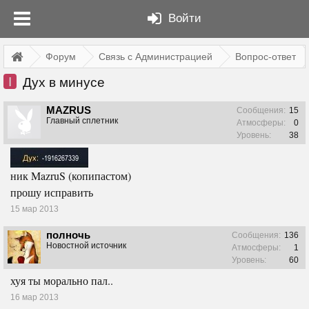
Войти
Форум
Связь с Администрацией
Вопрос-ответ
I
Дух в минусе
MAZRUS
Сообщения:
15
Главный сплетник
Атмосферы:
0
Уровень:
38
ник MazruS (копипастом)
прошу исправить
15 мар 2013
полночь
Сообщения:
136
Новостной источник
Атмосферы:
1
Уровень:
60
хуя ты морально пал..
16 мар 2013