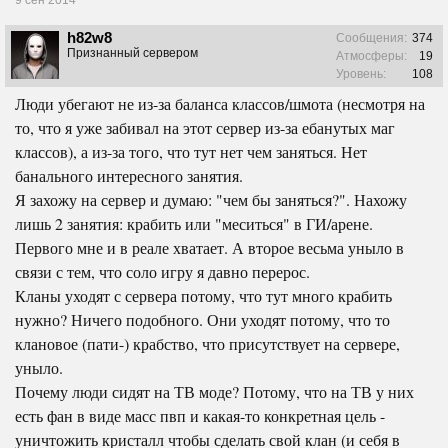
h82w8
Сообщения:
374
Признанный сервером
Атмосферы:
19
Уровень:
108
Люди убегают не из-за баланса классов/шмота (несмотря на
то, что я уже забивал на этот сервер из-за ебанутых маг
классов), а из-за того, что тут нет чем заняться. Нет
банального интересного занятия.
Я захожу на сервер и думаю: "чем бы заняться?". Нахожу
лишь 2 занятия: крабить или "меситься" в ГИ/арене.
Первого мне и в реале хватает. А второе весьма уныло в
связи с тем, что соло игру я давно перерос.
Кланы уходят с сервера потому, что тут много крабить
нужно? Ничего подобного. Они уходят потому, что то
клановое (пати-) крабство, что присутствует на сервере,
уныло.
Почему люди сидят на ТВ моде? Потому, что на ТВ у них
есть фан в виде масс пвп и какая-то конкретная цель -
уничтожить кристалл чтобы сделать свой клан (и себя в