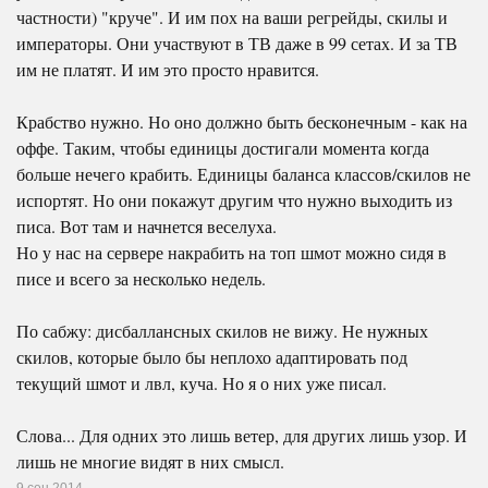
частности) "круче". И им пох на ваши регрейды, скилы и
императоры. Они участвуют в ТВ даже в 99 сетах. И за ТВ
им не платят. И им это просто нравится.
Крабство нужно. Но оно должно быть бесконечным - как на
оффе. Таким, чтобы единицы достигали момента когда
больше нечего крабить. Единицы баланса классов/скилов не
испортят. Но они покажут другим что нужно выходить из
писа. Вот там и начнется веселуха.
Но у нас на сервере накрабить на топ шмот можно сидя в
писе и всего за несколько недель.
По сабжу: дисбаллансных скилов не вижу. Не нужных
скилов, которые было бы неплохо адаптировать под
текущий шмот и лвл, куча. Но я о них уже писал.
Слова... Для одних это лишь ветер, для других лишь узор. И
лишь не многие видят в них смысл.
9 сен 2014