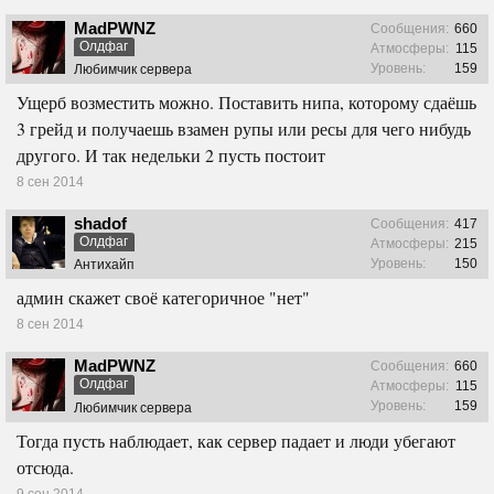
MadPWNZ
Сообщения:
660
Олдфаг
Атмосферы:
115
Уровень:
159
Любимчик сервера
Ущерб возместить можно. Поставить нипа, которому сдаёшь
3 грейд и получаешь взамен рупы или ресы для чего нибудь
другого. И так недельки 2 пусть постоит
8 сен 2014
shadof
Сообщения:
417
Олдфаг
Атмосферы:
215
Уровень:
150
Антихайп
админ скажет своё категоричное "нет"
8 сен 2014
MadPWNZ
Сообщения:
660
Олдфаг
Атмосферы:
115
Уровень:
159
Любимчик сервера
Тогда пусть наблюдает, как сервер падает и люди убегают
отсюда.
9 сен 2014