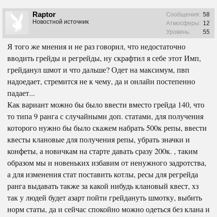
Raptor
Сообщения:
58
Новостной источник
Атмосферы:
12
Уровень:
55
Я того же мнения и не раз говорил, что недостаточно
вводить грейды и регрейды, ну скрафтил я себе этот Имп,
грейданул шмот и что дальше? Одет на максимум, пвп
надоедает, стремится не к чему, да и онлайн постепенно
падает...
Как вариант можно бы было ввести вместо грейда 140, что
то типа 9 ранга с случайными доп. статами, для получения
которого нужно бы было скажем набрать 500к репы, ввести
квесты клановые для получения репы, убрать значки и
конфеты, а новичкам на старте давать сразу 200к. , таким
образом мы и новеньких избавим от ненужного задротства,
а для изменения стат поставить котлы, ресы для регрейда
ранга выдавать также за какой нибудь клановый квест, хз
так у людей будет азарт пойти грейдануть шмотку, выбить
норм статы, да и сейчас спокойно можно одеться без клана и