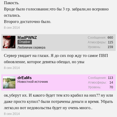
Пакость.
Вроде было голосование,что бы 3 гр. забрали,но всеровно
остались.
Второго достаточно было.
8 сен 2014
MadPWNZ
Сообщения:
660
Олдфаг
Атмосферы:
115
Уровень:
159
Любимчик сервера
Сервер увядает на глазах. Я до сих пор жду то самое ПВП
обновление, которое девятка обещал, но увы
8 сен 2014
drEaMs
Сообщения:
113
Новостной источник
Атмосферы:
14
Уровень:
70
ок,уберут их. И какого будет тем кто крабил на них?? ну или
даже просто купил? были потрачены деньги и время. Убрать
легко,но вот недовольства будет ну очень много..
8 сен 2014