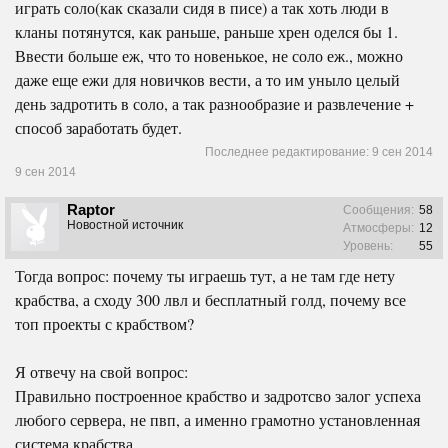
играть соло(как сказали сидя в писе) а так хоть люди в
кланы потянутся, как раньше, раньше хрен оделся бы 1.
Ввести больше еж, что то новенькое, не соло еж., можно
даже еще ежи для новичков вести, а то им уныло целый
день задротить в соло, а так разнообразие и развлечение +
способ заработать будет.
Последнее редактирование:
9 сен 2014
9 сен 2014
Raptor
Сообщения:
58
Новостной источник
Атмосферы:
12
Уровень:
55
Тогда вопрос: почему ты играешь тут, а не там где нету
крабства, а сходу 300 лвл и бесплатный голд, почему все
топ проекты с крабством?
Я отвечу на свой вопрос:
Правильно построенное крабство и задротсво залог успеха
любого сервера, не пвп, а именно грамотно установленная
система крабства.