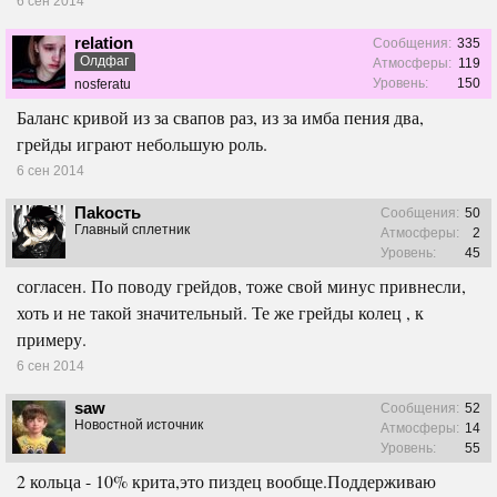
6 сен 2014
relation
Сообщения:
335
Олдфаг
Атмосферы:
119
Уровень:
150
nosferatu
Баланс кривой из за свапов раз, из за имба пения два,
грейды играют небольшую роль.
6 сен 2014
Паkость
Сообщения:
50
Главный сплетник
Атмосферы:
2
Уровень:
45
согласен. По поводу грейдов, тоже свой минус привнесли,
хоть и не такой значительный. Те же грейды колец , к
примеру.
6 сен 2014
saw
Сообщения:
52
Новостной источник
Атмосферы:
14
Уровень:
55
2 кольца - 10% крита,это пиздец вообще.Поддерживаю