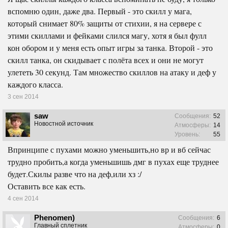
вспомню один, даже два. Первый - это скилл у мага,
который снимает 80% защиты от стихии, я на сервере с
этими скиллами и фейками слился магу, хотя я был фулл
кон обором и у меня есть опыт игры за танка. Второй - это
скилл танка, он скидывает с полёта всех и они не могут
улететь 30 секунд. Там множество скиллов на атаку и деф у
каждого класса.
3 сен 2014
saw
Сообщения:
52
Новостной источник
Атмосферы:
14
Уровень:
55
Впринципе с пухами можно уменьшить,но вр и вб сейчас
трудно пробить,а когда уменьшишь дмг в пухах еще труднее
будет.Скилы разве что на деф,или хз :/
Оставить все как есть.
4 сен 2014
Phenomen)
Сообщения:
6
Главный сплетник
Атмосферы:
0