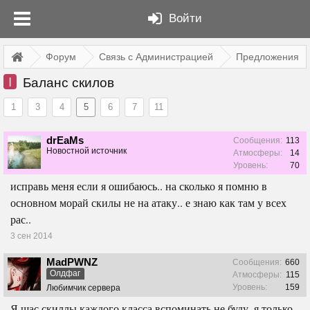
Войти
Форум
Связь с Администрацией
Предложения
I
Баланс скилов
1
3
4
5
6
7
11
drEaMs
Сообщения:
113
Новостной источник
Атмосферы:
14
Уровень:
70
исправь меня если я ошибаюсь.. на сколько я помню в
основном морай скилы не на атаку.. е знаю как там у всех
рас..
3 сен 2014
MadPWNZ
Сообщения:
660
Олдфаг
Атмосферы:
115
Уровень:
159
Любимчик сервера
Я щас скиллы каждого класса вспоминать не буду, я только