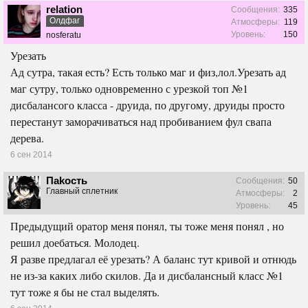
relation
Сообщения:
335
Олдфаг
Атмосферы:
119
Уровень:
150
nosferatu
Урезать
Ад сутра, такая есть? Есть только маг и физ,лол.Урезать ад
маг сутру, только одновременно с урезкой топ №1
дисбалансого класса - друида, по другому, друиды просто
перестанут заморачиваться над пробиванием фул свапа
дерева.
6 сен 2014
Паkость
Сообщения:
50
Главный сплетник
Атмосферы:
2
Уровень:
45
Предыдущий оратор меня понял, ты тоже меня понял , но
решил доебаться. Молодец.
Я разве предлагал её урезать? А баланс тут кривой и отнюдь
не из-за каких либо скилов. Да и дисбалансный класс №1
тут тоже я бы не стал выделять.