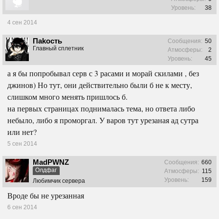
Уровень:
38
4 сен 2014
Паkость
Сообщения:
50
Главный сплетник
Атмосферы:
2
Уровень:
45
а я бы попробывал серв с 3 расами и морай скилами , без
джинов) Но тут, они действительно были б не к месту,
слишком много менять пришлось б.
на первых страницах поднималась тема, но ответа либо
небыло, либо я проморгал. У варов тут урезаная ад сутра
или нет?
5 сен 2014
MadPWNZ
Сообщения:
660
Олдфаг
Атмосферы:
115
Уровень:
159
Любимчик сервера
Вроде бы не урезанная
6 сен 2014