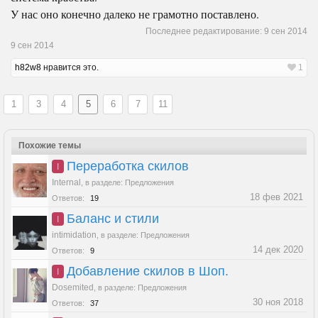
У нас оно конечно далеко не грамотно поставлено.
Последнее редактирование:
9 сен 2014
9 сен 2014
h82w8
нравится это.
1
1
3
4
5
6
7
11
Похожие темы
Переработка скилов
I
Internal
,
в разделе:
Предложения
18 фев 2021
Ответов:
19
Баланс и стили
I
intimidation
,
в разделе:
Предложения
14 дек 2020
Ответов:
9
Добавление скилов в Шоп.
I
Dosemited
,
в разделе:
Предложения
30 ноя 2018
Ответов:
37