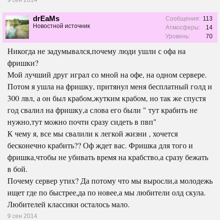
drEaMs
Сообщения:
113
Новостной источник
Атмосферы:
14
Уровень:
70
Никогда не задумывался,почему люди ушли с офа на
фришки?
Мой лучший друг играл со мной на офе, на одном сервере.
Потом я ушла на фришку, притянул меня бесплатный голд и
300 лвл, а он был крабом,жутким крабом, но так же спустя
год свалил на фришку,а слова его были " тут крабить не
нужно,тут можно почти сразу сидеть в пвп"
К чему я, все мы свалили к легкой жизни , хочется
бесконечно крабить?? Оф ждет вас. Фришка для того и
фришка,чтобы не убивать время на крабство,а сразу бежать
в бой.
Почему сервер утих? Да потому что мы выросли,а молодежь
ищет где по быстрее,да по новее,а мы любители олд скула.
Любителей классики осталось мало.
9 сен 2014