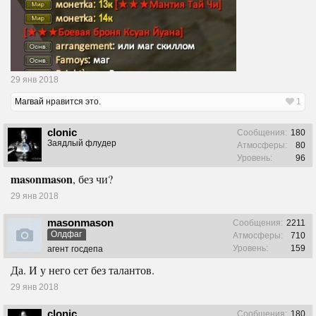
29 янв 2018
Магвай
нравится это.
1
clonic
Сообщения:
180
Заядлый флудер
Атмосферы:
80
Уровень:
96
masonmason
, без чи?
29 янв 2018
masonmason
Сообщения:
2211
Олдфаг
Атмосферы:
710
Уровень:
159
агент госдепа
Да. И у него сет без талантов.
29 янв 2018
clonic
Сообщения:
180