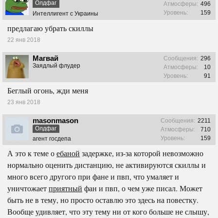
Олдфаг
Атмосферы:
496
Уровень:
159
Интеллигент с Украины
предлагаю убрать скиллы
22 янв 2018
Магвай
Сообщения:
296
Заядлый флудер
Атмосферы:
10
Уровень:
91
Беглый огонь, жди меня
23 янв 2018
masonmason
Сообщения:
2211
Олдфаг
Атмосферы:
710
Уровень:
159
агент госдепа
А это к теме о
ебаной
задержке, из-за которой невозможно
нормально оценить дистанцию, не активируются скиллы и
много всего другого при фане и пвп, что умаляет и
уничтожает
приятный
фан и пвп, о чем уже писал. Может
быть не в тему, но просто оставлю это здесь на повестку.
Вообще удивляет, что эту тему ни от кого больше не слышу,