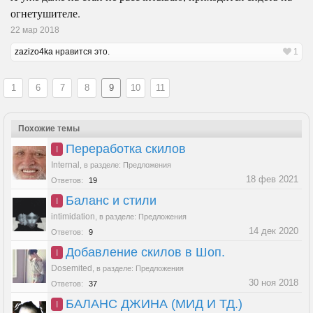
огнетушителе.
22 мар 2018
zazizo4ka
нравится это.
1
1
6
7
8
9
10
11
Похожие темы
Переработка скилов
I
Internal
,
в разделе:
Предложения
18 фев 2021
Ответов:
19
Баланс и стили
I
intimidation
,
в разделе:
Предложения
14 дек 2020
Ответов:
9
Добавление скилов в Шоп.
I
Dosemited
,
в разделе:
Предложения
30 ноя 2018
Ответов:
37
БАЛАНС ДЖИНА (МИД И ТД.)
I