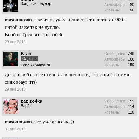
Заядлый флудер
Атмосферы:
80
Уровень:
96
masonmason
, значит с луком точно что-то не то, я с 900+
интой даже так не луплю.
Вообще бред все это, забей.
29 янв 2018
Krab
Сообщения:
746
Олдфаг
Атмосферы:
166
Уровень:
159
FoboS / Animal 'X
Дело не в балансе скилов, а в личности, что стоит за ними,
синк эбаут ит))
29 янв 2018
zazizo4ka
Сообщения:
159
Бар24
Атмосферы:
114
Уровень:
110
masonmason
, это уже классика))
31 янв 2018