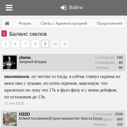
Войти
Форум
Связь с Администрацией
Предложения
I
Баланс скилов
1
6
7
8
9
10
11
clonic
Сообщения:
180
Заядлый флудер
Атмосферы:
80
Уровень:
96
masonmason
, ну честно хз тогда, я сейчас глянул скрины из
моих пвп с луками, из сотен скринов, максимум, что
прилетало по луку это 17к в фулл физу и с моим дебафом,
по остальным до 13к.
21 янв 2018
H22O
Сообщения:
2508
БОжей посланнек,Второе прешестее Хреста Есуса
Атмосферы:
869
Уровень:
150