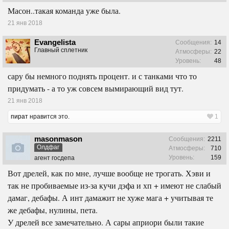
Масон..такая команда уже была.
21 янв 2018
Evangelista
Сообщения:
14
Главный сплетник
Атмосферы:
22
Уровень:
48
сару бы немного поднять процент. и с танками что то
придумать - а то уж совсем вымирающий вид тут.
21 янв 2018
пират
нравится это.
1
masonmason
Сообщения:
2211
Олдфаг
Атмосферы:
710
Уровень:
159
агент госдепа
Вот дрелей, как по мне, лучше вообще не трогать. Хэви и
так не пробиваемые из-за кучи дэфа и хп + имеют не слабый
дамаг, дебафы. А инт дамажит не хуже мага + учитывая те
же дебафы, нулины, пета.
У дрелей все замечательно. А сары априори были такие