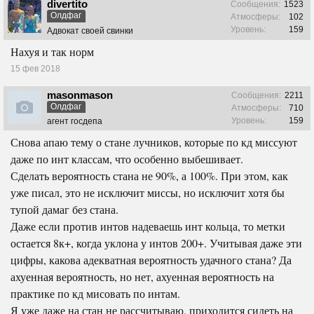
divertito
Сообщения:
1523
Олдфаг
Атмосферы:
102
Уровень:
159
Адвокат своей свинки
Нахуя и так норм
15 фев 2018
masonmason
Сообщения:
2211
Олдфаг
Атмосферы:
710
Уровень:
159
агент госдепа
Снова апаю тему о стане лучников, которые по кд миссуют
даже по инт классам, что особенно выбешивает.
Сделать вероятность стана не 90%, а 100%. При этом, как
уже писал, это не исключит миссы, но исключит хотя бы
тупой дамаг без стана.
Даже если против интов надеваешь инт кольца, то метки
остается 8к+, когда уклона у интов 200+. Учитывая даже эти
цифры, какова адекватная вероятность удачного стана? Да
ахуенная вероятность, но нет, ахуенная вероятность на
практике по кд мисовать по интам.
Я уже даже на стан не рассчитываю, приходится сидеть на