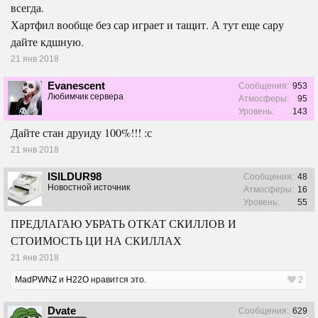
всегда.
Хартфил вообще без сар играет и тащит. А тут еще сару
дайте кдшную.
21 янв 2018
Evanescent
Сообщения:
953
Любимчик сервера
Атмосферы:
95
Уровень:
143
Дайте стан друиду 100%!!! :с
21 янв 2018
ISILDUR98
Сообщения:
48
Новостной источник
Атмосферы:
16
Уровень:
55
ПРЕДЛАГАЮ УБРАТЬ ОТКАТ СКИЛЛОВ И
СТОИМОСТЬ ЦИ НА СКИЛЛАХ
21 янв 2018
MadPWNZ
и
H22O
нравится это.
2
Dvate
Сообщения:
629