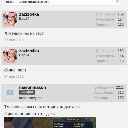
masonmason
нравится это.
1
zazizo4ka
Сообщения:
159
Бар24
Атмосферы:
114
Уровень:
110
Хотелось бы на тест
27 янв 2018
zazizo4ka
Сообщения:
159
Бар24
Атмосферы:
114
Уровень:
110
clonic
, лол)
27 янв 2018
masonmason
Сообщения:
2211
Олдфаг
Атмосферы:
710
Уровень:
159
агент госдепа
Тут новая классная история подъехала.
Просто оставлю это здесь.