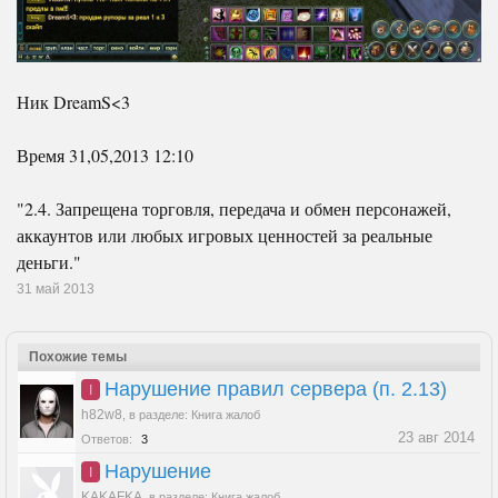
Ник DreamS<3
Время 31,05,2013 12:10
"2.4. Запрещена торговля, передача и обмен персонажей,
аккаунтов или любых игровых ценностей за реальные
деньги."
31 май 2013
Похожие темы
Нарушение правил сервера (п. 2.13)
I
h82w8
,
в разделе:
Книга жалоб
23 авг 2014
Ответов:
3
Нарушение
I
KAKAFKA
,
в разделе:
Книга жалоб