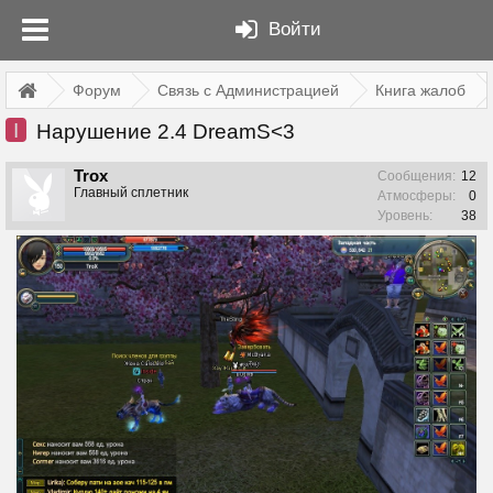
Войти
Форум
Связь с Администрацией
Книга жалоб
I
Нарушение 2.4 DreamS<3
Trox
Сообщения:
12
Главный сплетник
Атмосферы:
0
Уровень:
38