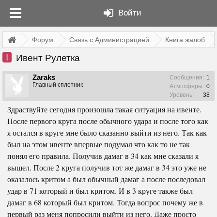
Войти
Форум
Связь с Администрацией
Книга жалоб
I
Ивент Рулетка
Zaraks
Сообщения:
1
Главный сплетник
Атмосферы:
0
Уровень:
38
Здраствуйте сегодня произошла такая ситуация на ивенте.
После первого круга после обычного удара и после того как
я остался в круге мне было сказанно выйти из него. Так как
был на этом ивенте впервые подумал что как то не так
понял его правила. Получив дамаг в 34 как мне сказали я
вышел. После 2 круга получив тот же дамаг в 34 это уже не
оказалось критом а был обычный дамаг а после последовал
удар в 71 который и был критом. И в 3 круге также был
дамаг в 68 который был критом. Тогда вопрос почему же в
первый раз меня попросили выйти из него. Даже просто