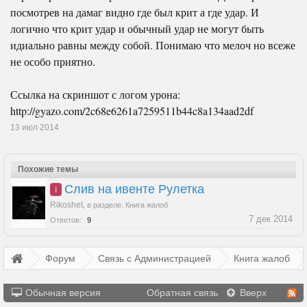
посмотрев на дамаг видно где был крит а где удар. И
логично что крит удар и обычный удар не могут быть
идиально равны между собой. Понимаю что мелоч но всеже
не особо приятно.
Ссылка на скриншот с логом урона:
http://gyazo.com/2c68e6261a7259511b44c8a134aad2df
13 июл 2014
Похожие темы
Слив на ивенте Рулетка
I
Rikoshet
,
в разделе:
Книга жалоб
7 дек 2014
Ответов:
9
Форум
Связь с Администрацией
Книга жалоб
Обычная версия
Обратная связь
Вверх