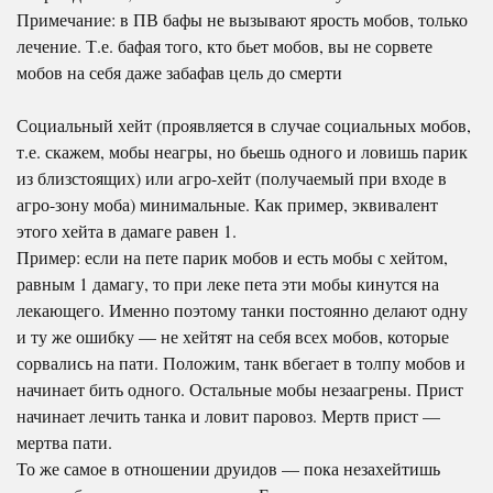
Примечание: в ПВ бафы не вызывают ярость мобов, только
лечение. Т.е. бафая того, кто бьет мобов, вы не сорвете
мобов на себя даже забафав цель до смерти
Социальный хейт (проявляется в случае социальных мобов,
т.е. скажем, мобы неагры, но бьешь одного и ловишь парик
из близстоящих) или агро-хейт (получаемый при входе в
агро-зону моба) минимальные. Как пример, эквивалент
этого хейта в дамаге равен 1.
Пример: если на пете парик мобов и есть мобы с хейтом,
равным 1 дамагу, то при леке пета эти мобы кинутся на
лекающего. Именно поэтому танки постоянно делают одну
и ту же ошибку — не хейтят на себя всех мобов, которые
сорвались на пати. Положим, танк вбегает в толпу мобов и
начинает бить одного. Остальные мобы незаагрены. Прист
начинает лечить танка и ловит паровоз. Мертв прист —
мертва пати.
То же самое в отношении друидов — пока незахейтишь