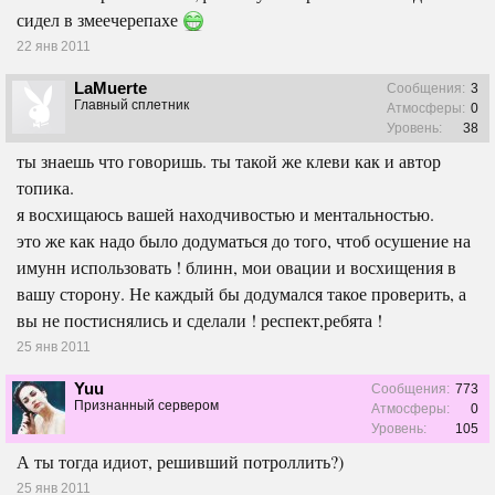
сидел в змеечерепахе
22 янв 2011
LaMuerte
Сообщения:
3
Главный сплетник
Атмосферы:
0
Уровень:
38
ты знаешь что говоришь. ты такой же клеви как и автор
топика.
я восхищаюсь вашей находчивостью и ментальностью.
это же как надо было додуматься до того, чтоб осушение на
имунн использовать ! блинн, мои овации и восхищения в
вашу сторону. Не каждый бы додумался такое проверить, а
вы не постиснялись и сделали ! респект,ребята !
25 янв 2011
Yuu
Сообщения:
773
Признанный сервером
Атмосферы:
0
Уровень:
105
А ты тогда идиот, решивший потроллить?)
25 янв 2011