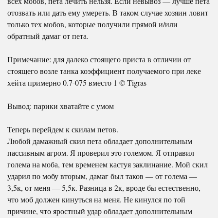
всех мобов, пета лечить нельзя. Если невывоз — лучше пета
отозвать или дать ему умереть. В таком случае хозяин ловит
только тех мобов, которые получили прямой и/или
обратный дамаг от пета.
Примечание: для далеко стоящего приста в отличии от
стоящего возле танка коэффициент получаемого при леке
хейта примерно 0.7-075 вместо 1 © Tigras
Вывод: парики хватайте с умом
Теперь перейдем к скилам петов.
Любой дамажный скил пета обладает дополнительным
пассивным агром. Я проверил это големом. Я отправил
голема на моба, тем временем кастуя заклинание. Мой скил
ударил по мобу вторым, дамаг был таков — от голема —
3,5к, от меня — 5,5к. Разница в 2к, вроде бы естественно,
что моб должен кинуться на меня. Не кинулся по той
причине, что яростный удар обладает дополнительным