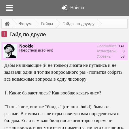
Войти
Форум
Гайды
Гайды по друиду
I
Гайд по друле
Nookie
Сообщения:
141
Новостной источник
Атмосферы:
0
Уровень:
58
Дабы начинающие (и не только) лисята не путались и не
задавали один и тот же вопрос много раз - попытка собрать
все возможные вопросы в одну лисонору.
1. Какие бывают лисы? Как вообще качать лису?
"Типы" лис, они же "билды" (от англ. build), бывают
разные. В самом начале игры советую вам определиться с
билдом. Если вам ваш билд после некоторого времени
разонравился, и вы хотите его поменять - ничего страшного,