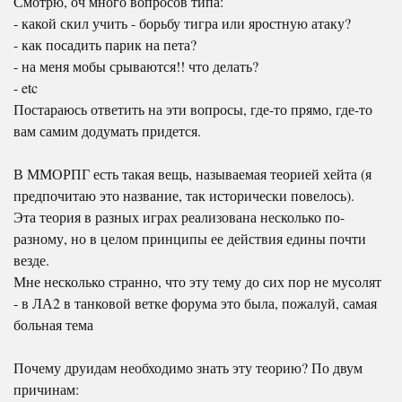
Смотрю, оч много вопросов типа:
- какой скил учить - борьбу тигра или яростную атаку?
- как посадить парик на пета?
- на меня мобы срываются!! что делать?
- etc
Постараюсь ответить на эти вопросы, где-то прямо, где-то
вам самим додумать придется.
В ММОРПГ есть такая вещь, называемая теорией хейта (я
предпочитаю это название, так исторически повелось).
Эта теория в разных играх реализована несколько по-
разному, но в целом принципы ее действия едины почти
везде.
Мне несколько странно, что эту тему до сих пор не мусолят
- в ЛА2 в танковой ветке форума это была, пожалуй, самая
больная тема
Почему друидам необходимо знать эту теорию? По двум
причинам: