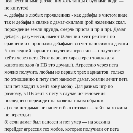
неагрессивными (возле них хоть танцы с бубнами води —
не кинутся)
4. дебафы в любых проявлениях - как дебафы в чистом виде,
так и дебафы в связке с дамаг-скилами (рой железных скал,
порождение земли друида, смерчь приста и пр и пр). Дамаг-
дебафы, разумеется, имеют бОльший хейт-рейтинг по
сравнению с простыми дебафами за счет наносимого дамага
5. последний вариант получения агрессии — получение
хейта через пета. Этот вариант характерен только для
животноводов (в ПВ это друиды). Агрессию через пета
можно получить любым из первых трех вариантов, только
по отношению к пету (пет наносит дамаг, хозяин лечит пета
или пет входит в хейт-зону моба). Для разных игр по-
разному, в ПВ хейт к пету в случае исчезновения
последнего переходит на хозяина таким образом:
а) если пет дамаг не нанес и был отозван — хейт на хозяина
не переходит
б) если дамаг был нанесен и пет умер — на хозяина
перейдет агрессия тех мобов, которые получили от пета