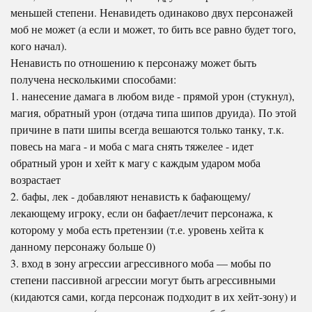
меньшей степени. Ненавидеть одинаково двух персонажей
моб не может (а если и может, то бить все равно будет того,
кого начал).
Ненависть по отношению к персонажу может быть
получена несколькими способами:
1. нанесение дамага в любом виде - прямой урон (стукнул),
магия, обратный урон (отдача типа шипов друида). По этой
причине в пати шипы всегда вешаются только танку, т.к.
повесь на мага - и моба с мага снять тяжелее - идет
обратный урон и хейт к магу с каждым ударом моба
возрастает
2. бафы, лек - добавляют ненависть к бафающему/
лекающему игроку, если он бафает/лечит персонажа, к
которому у моба есть претензии (т.е. уровень хейта к
данному персонажу больше 0)
3. вход в зону агрессии агрессивного моба — мобы по
степени пассивной агрессии могут быть агрессивными
(кидаются сами, когда персонаж подходит в их хейт-зону) и