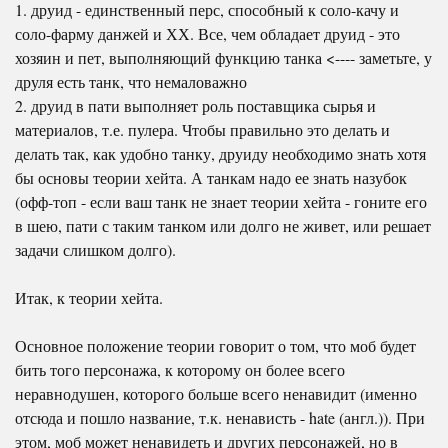
1. друид - единственный перс, способный к соло-качу и
соло-фарму данжей и ХХ. Все, чем обладает друид - это
хозяин и пет, выполняющий функцию танка <---- заметьте, у
друля есть танк, что немаловажно
2. друид в пати выполняет роль поставщика сырья и
материалов, т.е. пулера. Чтобы правильно это делать и
делать так, как удобно танку, друиду необходимо знать хотя
бы основы теории хейта. А танкам надо ее знать назубок
(офф-топ - если ваш танк не знает теории хейта - гоните его
в шею, пати с таким танком или долго не живет, или решает
задачи слишком долго).
Итак, к теории хейта.
Основное положение теории говорит о том, что моб будет
бить того персонажа, к которому он более всего
неравнодушен, которого больше всего ненавидит (именно
отсюда и пошло название, т.к. ненависть - hate (англ.)). При
этом, моб может ненавидеть и других персонажей, но в