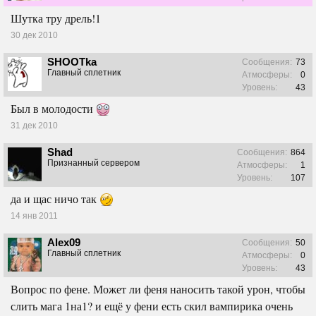
Шутка тру дрель!1
30 дек 2010
SHOOTka
Сообщения:
73
Главный сплетник
Атмосферы:
0
Уровень:
43
Был в молодости
31 дек 2010
Shad
Сообщения:
864
Признанный сервером
Атмосферы:
1
Уровень:
107
да и щас ничо так
14 янв 2011
Alex09
Сообщения:
50
Главный сплетник
Атмосферы:
0
Уровень:
43
Вопрос по фене. Может ли феня наносить такой урон, чтобы
слить мага 1на1? и ещё у фени есть скил вампирика очень