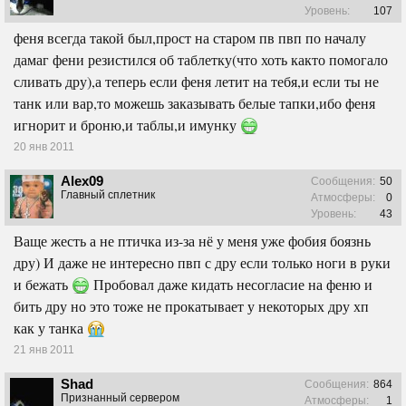
Уровень:
107
феня всегда такой был,прост на старом пв пвп по началу
дамаг фени резистился об таблетку(что хоть както помогало
сливать дру),а теперь если феня летит на тебя,и если ты не
танк или вар,то можешь заказывать белые тапки,ибо феня
игнорит и броню,и таблы,и имунку
20 янв 2011
Alex09
Сообщения:
50
Главный сплетник
Атмосферы:
0
Уровень:
43
Ваще жесть а не птичка из-за нё у меня уже фобия боязнь
дру) И даже не интересно пвп с дру если только ноги в руки
и бежать
Пробовал даже кидать несогласие на феню и
бить дру но это тоже не прокатывает у некоторых дру хп
как у танка
21 янв 2011
Shad
Сообщения:
864
Признанный сервером
Атмосферы:
1