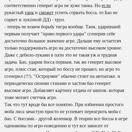
соответственно генерит агро не хуже танка. Но
если
рукастый
танк
и
сможет
успеть сорвать босса, то Бао не
сорвет и лук(иной ДД) - труп.
- теперь не юзаем борьбу тигра вообще. Танк, ударивший
первым получает "право первого удара" сгенерив себе
достаточно большое значение агро. Дальше ему остаетсяч
только поддерживать агро на достаточно высоком уровне.
Даже с дебило-луками в пати это не такая уж и трудная
задача. Бао, ударив босса первым, так же генерит высокое
агро, плюс стан, который по боссу не прошел, но агро то
сгенерил (!!!). "Остроумие" обычно стоит на автоатаке. и
периодически своими станами и хастом бао генерит
высокое агро. Добавляет картину отдача от шипов, которая
тоже мотает счетчик агро.
Так что тут вроде бы все понятно. При избиении простого
моба лиса зачастую просто не успевает переагрить моба с
бао. С боссами - другой коленкор. В теории все боссы в игре
одинаковы по агро-поведению и тут все зависит от