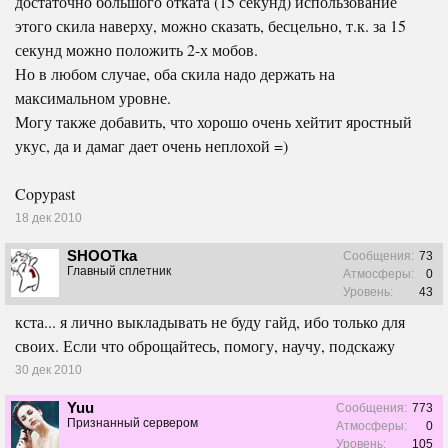
достаточно большого отката (15 секунд) использование
этого скила наверху, можно сказать, бесцельно, т.к. за 15
секунд можно положить 2-х мобов.
Но в любом случае, оба скила надо держать на
максимальном уровне.
Могу также добавить, что хорошо очень хейтит яростный
укус, да и дамаг дает очень неплохой =)
Copypast
18 дек 2010
SHOOTka
Сообщения:
73
Главный сплетник
Атмосферы:
0
Уровень:
43
кста... я лично выкладывать не буду гайд, ибо только для
своих. Если что оброщайтесь, помогу, научу, подскажу
30 дек 2010
Yuu
Сообщения:
773
Признанный сервером
Атмосферы:
0
Уровень:
105