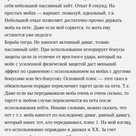
себя небольшой пассивный хейт. Откат 8 секунд. На
простых мобах — вариант, пожалуй, идеальный, т.к.
Небольшой откат позволяет достаточно прочно держать
моба на пете. Даже если моб сорвется, то жить ему
останется уже недолго
Борьба тигра. Не наносит активный дамаг, только
пассивный хейт. При использовании игнорирует бонусы
защиты цели (в отличие от яростного удара, который на
мобе с усиленной физической защитой даст меньший
эффект по сравнению с использованием на мобах с другими
бонусами или без бонусов). Основной плюс — этот скил в
обязательном порядке переключает таргет цели на пета. Т.е.
Даже если вы передамажили моба очень и очень сильно, то
таргет в любом случае переключится на пета после
использования хейта. Иными словами, можно сказать, что
пет с т.з. моба нанесет по последнему дамаг, равный дамагу,
который нанес тот, кто передамажил, плюс 1. На мой взгляд,
его использование оправдано в данжах и ХХ. За счет