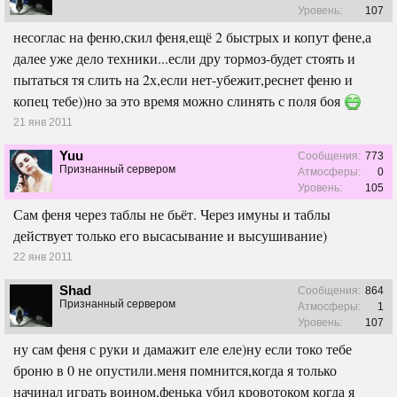
Уровень:
107
несоглас на феню,скил феня,ещё 2 быстрых и копут фене,а
далее уже дело техники...если дру тормоз-будет стоять и
пытаться тя слить на 2х,если нет-убежит,реснет феню и
копец тебе))но за это время можно слинять с поля боя
21 янв 2011
Yuu
Сообщения:
773
Признанный сервером
Атмосферы:
0
Уровень:
105
Сам феня через таблы не бьёт. Через имуны и таблы
действует только его высасывание и высушивание)
22 янв 2011
Shad
Сообщения:
864
Признанный сервером
Атмосферы:
1
Уровень:
107
ну сам феня с руки и дамажит еле еле)ну если токо тебе
броню в 0 не опустили.меня помнится,когда я только
начинал играть воином,фенька убил кровотоком когда я