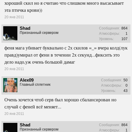
хороший скил но я считаю что слишком много высасывает
эта птичка крови))
20 янв 2011
Shad
Сообщения:
864
Признанный сервером
Атмосферы:
1
Уровень:
107
феня мага убивает буквально с 2х скилов =_= вчера колд(лук
правд)умирал от фени в течении 2х секунд...фиксить это
дело надо,уж очень большой дамаг
20 янв 2011
Alex09
Сообщения:
50
Главный сплетник
Атмосферы:
0
Уровень:
43
Очень хочется чтоб серв был хорошо сбалансирован но
случай с феней всё меняет...
20 янв 2011
Shad
Сообщения:
864
Признанный сервером
Атмосферы:
1