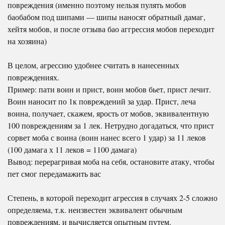
повреждения (именно поэтому нельзя пулять мобов
баобабом под шипами — шипы наносят обратный дамаг,
хейтя мобов, и после отзыва бао аггрессия мобов переходит
на хозяина)
В целом, агрессию удобнее считать в нанесенных
повреждениях.
Пример: пати воин и прист, воин мобов бьет, прист лечит.
Воин наносит по 1к повреждений за удар. Прист, леча
воина, получает, скажем, ярость от мобов, эквивалентную
100 повреждениям за 1 лек. Нетрудно догадаться, что прист
сорвет моба с воина (воин нанес всего 1 удар) за 11 леков
(100 дамага х 11 леков = 1100 дамага)
Вывод: перерагривая моба на себя, остановите атаку, чтобы
пет смог передамажить вас
Степень, в которой переходит агрессия в случаях 2-5 сложно
определяема, т.к. неизвестен эквивалент обычным
повреждениям, и вычисляется опытным путем.