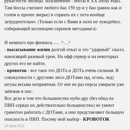
рукастости лисицы. Исключение - боссы в ХХ (Holy Hall).
Там боссы считают любого бао 150 ур и у бао (равно как и
голем и прочее зверье) и сорвать их с пета вообще
затруднительно. (Только если с Вами в пати не лукодебил,
собирающий коллекцию скринов мегодамага)
И немного про феникса.......
*,..,*
высасывание жизни
-
долгий откат и это "ударный" скилл,
наносящий разовый урон. На офф сервер и на некоторых
других его не найти.
кровоток
-
- все таки это ДОТа и ДОТа очень сильная. В
совокупности с другими лисо-ДОТами (яд, огонь, лед)
штука весьма неприятная. От нее не раз персы умирали уже
забежав в пис.
Все дело в том что большинство нубо-дру (без обид на
ПВП-сервах их действительно большинство) не умеют
грамотно работать с ДОТами, а они представляют большую
КРОВОТОК
опасность в ПВП. Посему мой выбор -
16 фев 2011