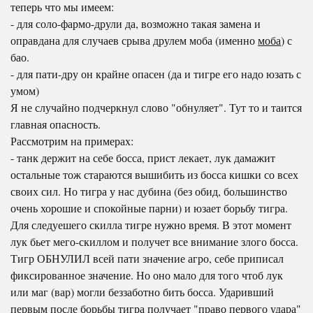
теперь что мы имеем:
- для соло-фармо-друли да, возможно такая замена и
оправдана для случаев срыва друлем моба (именно
моба
) с
бао.
- для пати-дру он крайне опасен (да и тигре его надо юзать с
умом)
Я не случайно подчеркнул слово "обнуляет". Тут то и таится
главная опасность.
Рассмотрим на примерах:
- танк держит на себе босса, прист лекает, лук дамажит
остальные тож стараются вышибить из босса кишки со всех
своих сил. Но тигра у нас дубина (без обид, большинство
очень хорошие и спокойные парни) и юзает борьбу тигра.
Для следуешего скилла тигре нужно время. В этот момент
лук бьет мего-скиллом и получет все внимание злого босса.
Тигр ОБНУЛИЛ всей пати значение агро, себе приписал
фиксированное значение. Но оно мало для того чтоб лук
или маг (вар) могли беззаботно бить босса. Ударивший
первым после борьбы тигра получает "право первого удара"