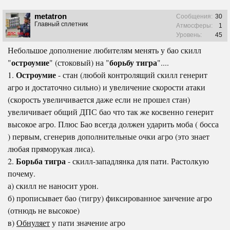
metatron
Сообщения:
30
Главный сплетник
Атмосферы:
1
Уровень:
45
Небольшое дополнение любителям менять у бао скилл
остроумие
борьбу тигра
"
" (стоковый) на "
"....
Остроумие
1.
- стан (любой контролящий скилл генерит
агро и достаточно сильно) и увеличение скорости атаки
(скорость увеличивается даже если не прошел стан)
увеличивает общий ДПС бао что так же косвенно генерит
высокое агро. Плюс Бао всегда должен ударить моба ( босса
) первым, сгенерив дополнительные очки агро (это знает
любая пряморукая лиса).
Борьба тигра
2.
- скилл-западлянка для пати. Растолкую
почему.
а) скилл не наносит урон.
б) прописывает бао (тигру) фиксированное занчение агро
(отнюдь не высокое)
в)
Обнуляет
у пати значение агро