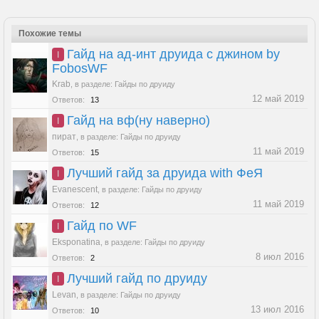
Похожие темы
Гайд на ад-инт друида с джином by
I
FobosWF
Krab
,
в разделе:
Гайды по друиду
12 май 2019
Ответов:
13
Гайд на вф(ну наверно)
I
пират
,
в разделе:
Гайды по друиду
11 май 2019
Ответов:
15
Лучший гайд за друида with ФеЯ
I
Evanescent
,
в разделе:
Гайды по друиду
11 май 2019
Ответов:
12
Гайд по WF
I
Eksponatina
,
в разделе:
Гайды по друиду
8 июл 2016
Ответов:
2
Лучший гайд по друиду
I
Levan
,
в разделе:
Гайды по друиду
13 июл 2016
Ответов:
10