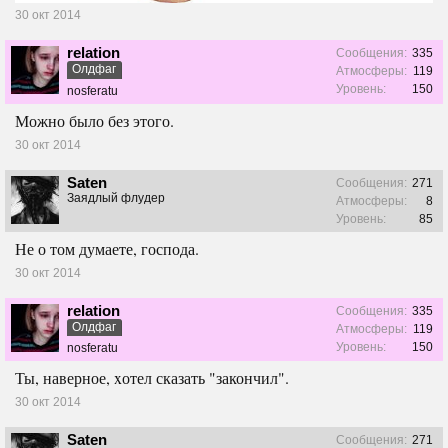
30 окт 2014
relation
Сообщения:
335
Олдфаг
Атмосферы:
119
Уровень:
150
nosferatu
Можно было без этого.
30 окт 2014
Saten
Сообщения:
271
Заядлый флудер
Атмосферы:
8
Уровень:
85
Не о том думаете, господа.
30 окт 2014
relation
Сообщения:
335
Олдфаг
Атмосферы:
119
Уровень:
150
nosferatu
Ты, наверное, xотел сказать "закончил".
30 окт 2014
Saten
Сообщения:
271