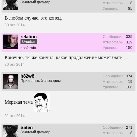
Заядлый флудер
Атмосферы:
8
Уровень:
85
В любом случае, это конец.
30 окт 2014
relation
Сообщения:
335
Олдфаг
Атмосферы:
119
Уровень:
150
nosferatu
Конечно, ты же кончил, какое продолжение может быть.
30 окт 2014
h82w8
Сообщения:
374
Признанный сервером
Атмосферы:
19
Уровень:
108
Мерзкая тема
31 окт 2014
Saten
Сообщения:
271
Заядлый флудер
Атмосферы:
8