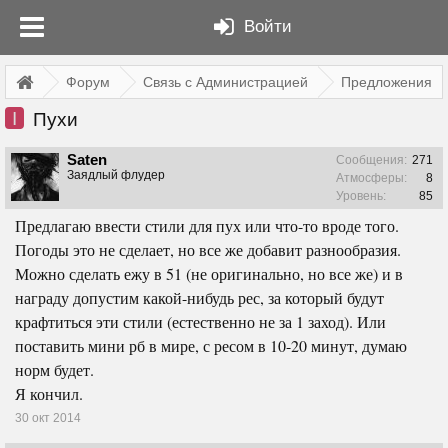
Войти
Форум
Связь с Администрацией
Предложения
I
Пухи
Saten
Сообщения:
271
Заядлый флудер
Атмосферы:
8
Уровень:
85
Предлагаю ввести стили для пух или что-то вроде того.
Погоды это не сделает, но все же добавит разнообразия.
Можно сделать ежу в 51 (не оригинально, но все же) и в
награду допустим какой-нибудь рес, за который будут
крафтиться эти стили (естественно не за 1 заход). Или
поставить мини рб в мире, с ресом в 10-20 минут, думаю
норм будет.
Я кончил.
30 окт 2014