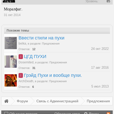
Уровень:
85
Моралфаг.
31 окт 2014
Похожие темы
Ввести стили на пухи
belka
,
в разделе:
Предложения
24 окт 2022
Ответов:
12
ЦГД ПУХИ
I
Dosemited
,
в разделе:
Предложения
17 авг 2016
Ответов:
31
Грэйд Пухи и вообще пухи.
I
ArchDeath
,
в разделе:
Предложения
5 июл 2013
Ответов:
6
Форум
Связь с Администрацией
Предложения
Обычная версия
Обратная связь
Вверх