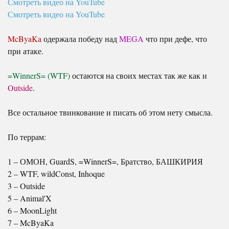
Смотреть видео на YouTube
Смотреть видео на YouTube
McByaKa
одержала победу над
MEGA
что при дефе, что
при атаке.
=WinnerS= (WTF)
остаются на своих местах так же как и
Outside
.
Все остальное твинкование и писать об этом нету смысла.
По террам:
1 – ОМОН, GuardS, =WinnerS=, Братство, БАШКИРИЯ
2 – WTF, wildConst, Inhoque
3 – Outside
5 – Animal'X
6 – MoonLight
7 – McByaKa