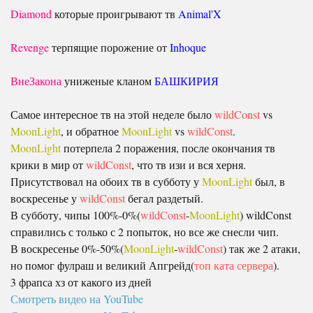
Diamond
которые проигрывают тв
Animal'X
Revenge
терпящие порожение от
Inhoque
ВнеЗакона
униженые кланом
БАШКИРИЯ
Самое интересное тв на этой неделе было
wildConst
vs
MoonLight
, и обратное
MoonLight
vs
wildConst
.
MoonLight
потерпела 2 поражения, после окончания тв
крики в мир от
wildConst
, что тв изи и вся херня.
Присутствовал на обоих тв в субботу у
MoonLight
был, в
воскресенье у
wildConst
бегал раздетый.
В субботу, чипы 100%-0%(
wildConst
-
MoonLight
) wildConst
справились с только с 2 попыток, но все же снесли чип.
В воскресенье 0%-50%(
MoonLight
-
wildConst
) так же 2 атаки,
но помог фулраш и великий Апгрейд(
топ ката сервера
).
3 фрапса хз от какого из дней
Смотреть видео на YouTube