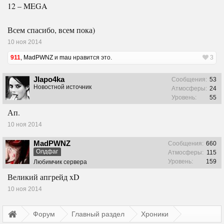
12 – MEGA
Всем спасибо, всем пока)
10 ноя 2014
911
,
MadPWNZ
и
mau
нравится это.
3
JIapo4ka
Сообщения:
53
Новостной источник
Атмосферы:
24
Уровень:
55
Ап.
10 ноя 2014
MadPWNZ
Сообщения:
660
Олдфаг
Атмосферы:
115
Уровень:
159
Любимчик сервера
Великий апгрейд xD
10 ноя 2014
Форум
Главный раздел
Хроники