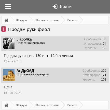
Войти
Форум
Жизнь игроков
Рынок
I
Продам руки фиол
JIapo4ka
Сообщения:
53
Новостной источник
Атмосферы:
24
Уровень:
55
Продам руки фиол130 инт -12 без метала
12 ноя 2014
АнДрОйД
Сообщения:
319
Признанный сервером
Атмосферы:
21
Уровень:
108
Цена
15 ноя 2014
Форум
Жизнь игроков
Рынок