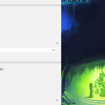
#2
2
дёт
#3