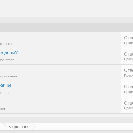
Отв
Просм
ос-ответ
Молдовы?
Отв
Просм
рос-ответ
Отв
Просм
опрос-ответ
раины
Отв
Просм
с-ответ
Отв
Просм
твет
й
Вопрос-ответ