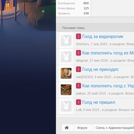
Сообщения:
660
Атмосферы:
115
Уровень:
159
Похожие темы
Голд за видеоролик
I
SnicKers
,
7 апр 2020
, в разделе:
Вопр
Как пополнить голд из 
I
alfagrad
,
17 июн 2015
, в разделе:
Воп
Голд не приходит.
I
vlad232323
,
4 июн 2015
, в разделе:
В
Как пополнить голд с Ук
I
palkan
,
25 май 2015
, в разделе:
Вопро
Голд не пришел
I
Lolli
,
9 янв 2015
, в разделе:
Вопрос-о
Форум
Связь с Администрацие