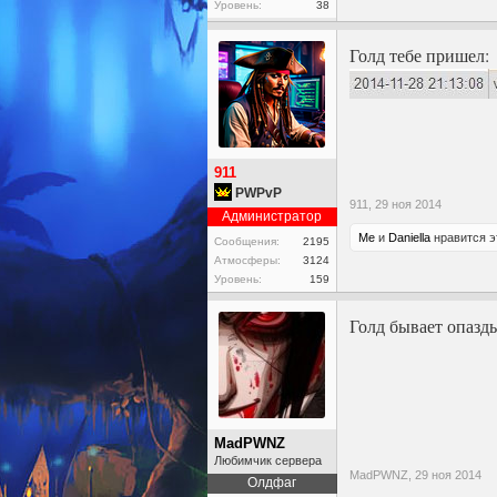
Уровень:
38
Голд тебе пришел:
911
PWPvP
911,
29 ноя 2014
Администратор
Мe
и
Daniella
нравится э
Сообщения:
2195
Атмосферы:
3124
Уровень:
159
Голд бывает опазды
MadPWNZ
Любимчик сервера
MadPWNZ,
29 ноя 2014
Олдфаг