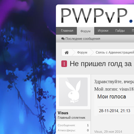
Главная
Игроки
Гайды
П
Форум
Последние сообщения
Форум
Связь с Администрацие
Не пришел голд за
I
Здравствуйте, вчер
Мой логин: visus18
Visus
Главный сплетник
Сообщения:
1
Атмосферы:
0
Visus,
29 ноя 2014