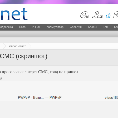
оддержка
База
Рынок
Калькулятор
События
Боссы
Топ
Ка
й
Вопрос-ответ
 СМС (скриншот)
а проголосовал через СМС, голд не пришел.
3