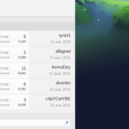
tyrist1
етов:
6
отров:
4,184
11 апр 2020
alfagrad
етов:
2
отров:
5,060
17 июн 2015
AsmoDey
етов:
11
отров:
8,642
16 фев 2016
divertito
етов:
6
отров:
8,391
16 мар 2016
c4pYCetYBE
етов:
3
отров:
9,005
31 янв 2021