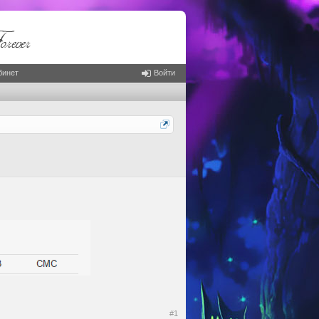
бинет
Войти
#1