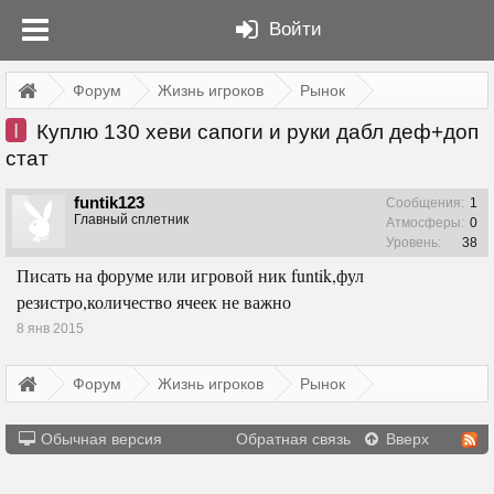
Войти
Форум
Жизнь игроков
Рынок
I
Куплю 130 хеви сапоги и руки дабл деф+доп
стат
funtik123
Сообщения:
1
Главный сплетник
Атмосферы:
0
Уровень:
38
Писать на форуме или игровой ник funtik,фул
резистро,количество ячеек не важно
8 янв 2015
Форум
Жизнь игроков
Рынок
Обычная версия
Обратная связь
Вверх