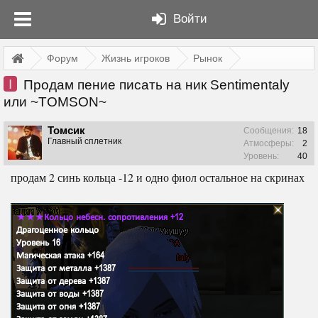
Войти
Форум
Жизнь игроков
Рынок
I
Продам пение писать на ник Sentimentaly
или ~TOMSON~
Томсик
Сообщения:
18
Главный сплетник
Атмосферы:
2
Уровень:
40
продам 2 синь кольца -12 и одно фиол остальное на скринах